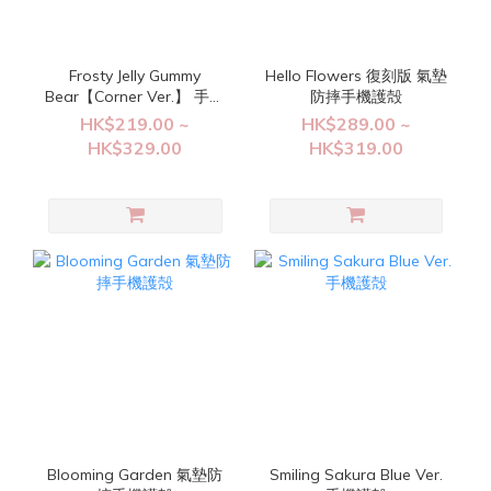
Frosty Jelly Gummy
Hello Flowers 復刻版 氣墊
Bear【Corner Ver.】 手機
防摔手機護殻
護殻
HK$219.00 ~
HK$289.00 ~
HK$329.00
HK$319.00
Blooming Garden 氣墊防
Smiling Sakura Blue Ver.