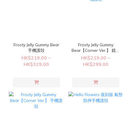
Frosty Jelly Gummy Bear
Frosty Jelly Gummy
手機護殻
Bear【Corner Ver.】 鏡面
手機護殻
HK$219.00 ~
HK$219.00 ~
HK$329.00
HK$299.00