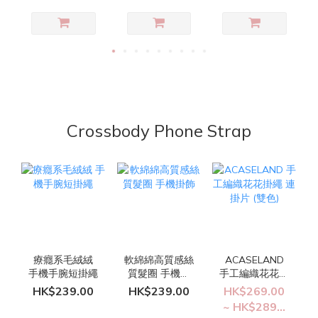
Crossbody Phone Strap
療癮系毛絨絨
軟綿綿高質感絲
ACASELAND
手機手腕短掛繩
質髮圈 手機掛
手工編織花花掛
飾
繩 連掛片 (雙
HK$239.00
HK$239.00
HK$269.00
色)
~ HK$289...