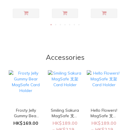
Accessories
Frosty Jelly
Smiling Sakura
Hello Flowers!
Gummy Bear
MagSafe 支架
MagSafe 支架
MagSafe Card
Card Holder
Card Holder
HK$169.00
HK$189.00
HK$189.00
Holder
~ HK$219...
~ HK$219...