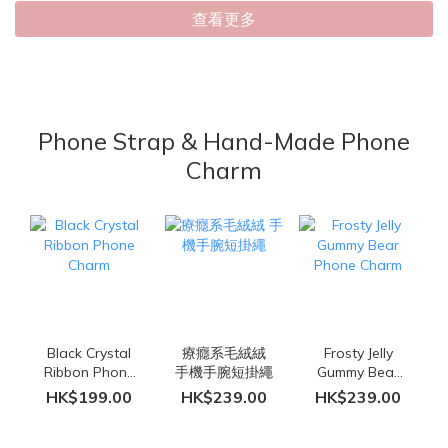
查看更多
Phone Strap & Hand-Made Phone
Charm
Black Crystal
療癮系毛絨絨
Frosty Jelly
Ribbon Phone
手機手腕短掛繩
Gummy Bear
Charm
Phone Charm
HK$199.00
HK$239.00
HK$239.00