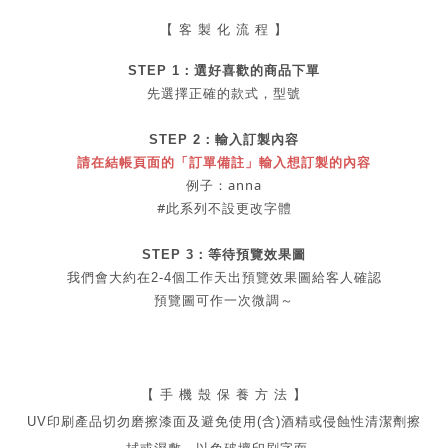
【 客 製 化 流 程 】
STEP 1：
選好喜歡的商品
下單
先選擇正確的款式，型號
STEP 2：
輸入訂製內容
請在結帳頁面的「訂單備註」輸入想訂製的內容
例子：anna
#此系列不設更改字體
STEP 3：等待預覽效果圖
我們會大約在2-4個工作天出
預覽
效果圖給客人確認
預覽圖可作一次微調～
【 手 機 殼 保 養 方 法 】
UV印刷產品切勿磨擦漆面及
避免
使用(含)酒精或侵蝕性清潔劑擦