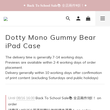
✦ 𝐁𝐚𝐜𝐤 𝐓𝐨 𝐒𝐜𝐡𝐨𝐨𝐥 𝐒𝐚𝐥𝐞📚 全店兩件𝟗折！✦
✦ 𝐁𝐚𝐜𝐤 𝐓𝐨 𝐒𝐜𝐡𝐨𝐨𝐥 𝐒𝐚𝐥𝐞📚 全店兩件𝟗折！✦
✦ 全店購物滿 𝐇𝐊𝐃𝟑𝟓𝟎 即享順豐站/智能櫃免運費！✦
✦ 𝐁𝐚𝐜𝐤 𝐓𝐨 𝐒𝐜𝐡𝐨𝐨𝐥 𝐒𝐚𝐥𝐞📚 全店兩件𝟗折！✦
Dotty Mono Gummy Bear
iPad Case
The delivery time is generally 7-14 working days.
Previews are available within 2-4 working days of order 
placement.
Delivery generally within 10 working days after confirmation 
of print content (excluding Saturdays and public holidays)
Until
08/16 16:00
Back To School Sale📚 全店兩件9折！ on
order