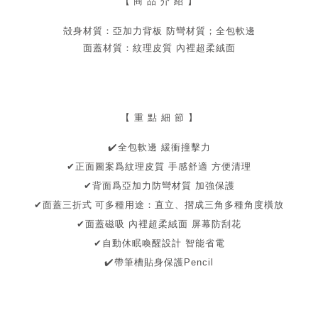
【
商 品 介 紹 】
殻身材質：亞加力背板
防彎材質；
全包軟邊
面蓋
材質
：
紋理皮質
內裡超柔絨面
【 重 點 細 節 】
擊力
✔
️全包軟邊 緩衝撞
✔正面圖案爲紋理皮質
手感舒適 方便清理
✔
背面爲亞加力防彎材質
加強保護
多種用途：直立、摺成三角多種角度橫放
✔面蓋三折式
可
✔
面蓋磁吸
內裡超柔絨面
屏幕防刮花
✔
自動休眠喚醒設計 智能省電
✔
️帶筆槽貼身保護Pencil