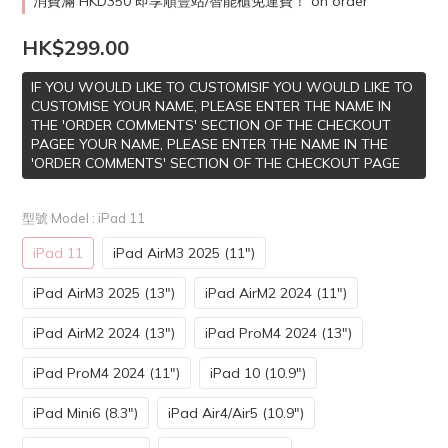
消費滿 HKD350 即享順豐站/智能櫃免運費！ on order
HK$299.00
IF YOU WOULD LIKE TO CUSTOMISIF YOU WOULD LIKE TO
CUSTOMISE YOUR NAME, PLEASE ENTER THE NAME IN
THE 'ORDER COMMENTS' SECTION OF THE CHECKOUT
PAGEE YOUR NAME, PLEASE ENTER THE NAME IN THE
'ORDER COMMENTS' SECTION OF THE CHECKOUT PAGE
型號 Model
: iPad 11
iPad 11
iPad AirM3 2025 (11")
iPad AirM3 2025 (13")
iPad AirM2 2024 (11")
iPad AirM2 2024 (13")
iPad ProM4 2024 (13")
iPad ProM4 2024 (11")
iPad 10 (10.9")
iPad Mini6 (8.3")
iPad Air4/Air5 (10.9")