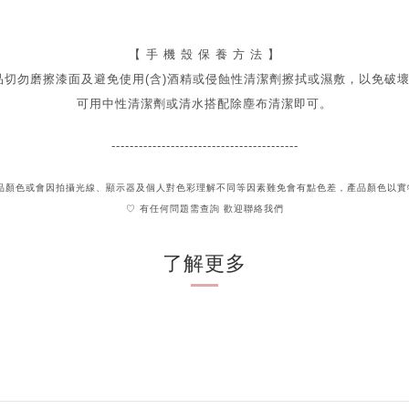
【 手 機 殼 保 養 方 法 】
品切勿磨擦漆面及
避免
使用(含)酒精或侵蝕性清潔劑擦拭或濕敷，以免破
可用中性清潔劑或清水搭配除塵布清潔即可。
-----------------------------------------
貨品顏色或會因拍攝光線、顯示器及個人對色彩理解不同
等因素難免會有點色差，產品顏色以實
♡ 有任何問題需查詢 歡迎聯絡我們
了解更多