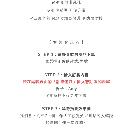
✔
️有側面掛繩孔
️
孔位精準 方便充電
✔
✔
四邊全包 鏡頭位加高保護 更防撞防摔
【 客 製 化 流 程 】
STEP 1：
選好喜歡的商品
下單
先選擇正確的款式/型號
STEP 2：
輸入訂製內容
請在結帳頁面的「訂單備註」輸入想訂製的內容
例子：Amy
#此系列不設更改字體
STEP 3：等待預覽效果圖
我們會大約在2-4個工作天出
預覽
效果圖給客人確認
預覽圖可作一次微調～