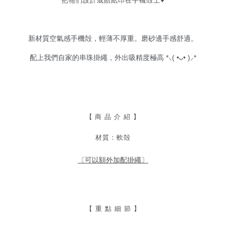
把牠們設計成貼紙印在手機殻上
♥
新材質空氣感手機殻，輕薄不厚重。
磨砂邊手感舒適。
配上我們自家的串珠掛繩，外出吸精度極高 *⸜( •ᴗ• )⸝*
【
商 品 介 紹 】
材質：軟殻
〔可以額外加配掛繩〕
【 重 點 細 節 】