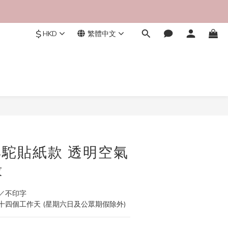
$
HKD
繁體中文
立即購買
 羊駝貼紙款 透明空氣
殻
／不印字
四個工作天 (星期六日及公眾期假除外)