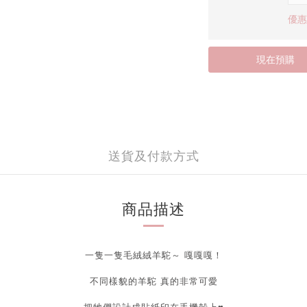
優惠價
現在預購
送貨及付款方式
商品描述
一隻一隻毛絨絨羊駝～ 嘎
嘎
嘎！
不同樣貌的
羊駝
真的非常可愛