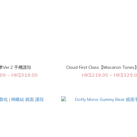
Ver.2 手機護殻
Cloud First Class【Macaron To
00 ~ HK$319.00
HK$219.00 ~ HK$329.