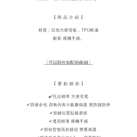
【
商 品 介 紹 】
材質：亞加力硬背板，TPU軟邊
耐黃 裸機手感。
〔可以額外加配掛繩/鏈〕
【 重 點 細 節 】
️
孔位精準 方便充電
✔
✔
四邊全包 四角內有小氣囊保護 更防撞防摔
✔按鍵位置貼服易按
✔透亮輕薄
裸機手感
保護
✔部份型號高於鏡頭
雙重