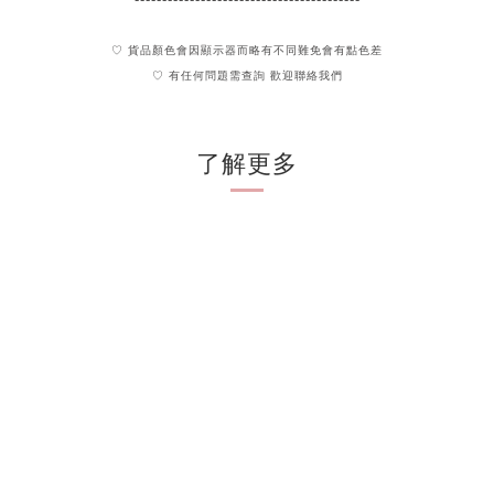
♡ 貨品顏色會因顯示器而略有不同難免會有點色差
♡ 有任何問題需查詢 歡迎聯絡我們
了解更多