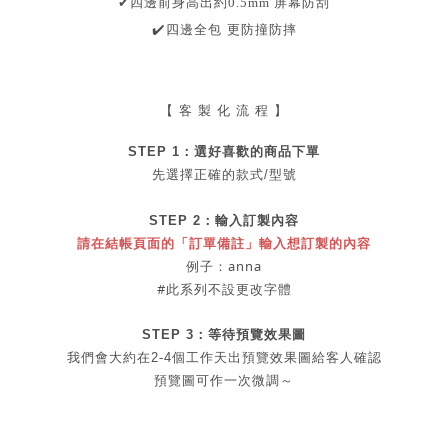
✔
四邊前身高出約0.5mm
屏幕防刮
✔
️
四邊全包
更防撞防摔
【 客 製 化 流 程 】
STEP 1：
選好喜歡的商品
下單
先選擇正確的款式/型號
STEP 2：
輸入訂製內容
請在結帳頁面的「訂單備註」輸入想訂製的內容
例子：anna
#此系列不設更改字體
STEP 3：等待預覽效果圖
我們會大約在2-4個工作天出
預覽
效果圖給客人確認
預覽圖可作一次微調～
-----------------------------------------