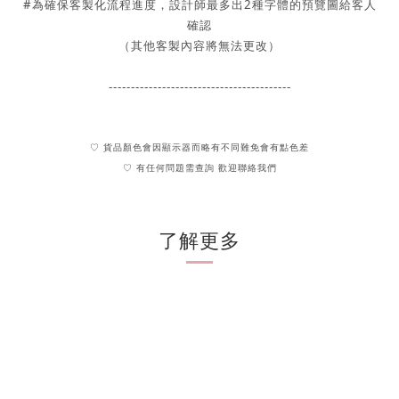
#
為
確保客製化流程進度，設計師最多出2種字體的
預覽圖
給客人
確認
（其他客製內容將無法更改）
-----------------------------------------
♡ 貨品顏色會因顯示器而略有不同難免會有點色差
♡ 有任何問題需查詢 歡迎聯絡我們
了解更多