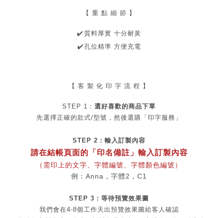
【 重 點 細 節 】
️
✔
️
質料厚實 十分耐黃
✔
️
孔位精準 方便充電
【 客 製 化 印 字 流 程 】
STEP 1：
選好喜歡的商品
下單
先選擇正確的款式/型號，然後選購「印字服務」
STEP 2：
輸入訂製內容
請在結帳頁面的「印名備註」輸入訂製內容
（需印上的文字、字體編號、字體顏色
編號
）
例：Anna，字體2，C1
STEP 3：等待預覽效果圖
我們會在4-8個工作天出
預覽
效果圖給客人確認