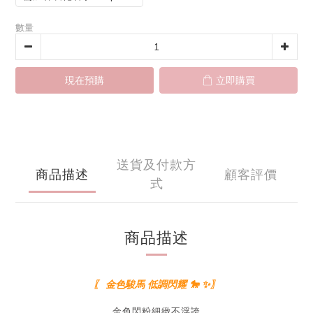
數量
現在預購
立即購買
送貨及付款方
商品描述
顧客評價
式
商品描述
〖 金色駿馬 低調閃耀 🐎 ✨〗
金色閃粉細緻不浮誇