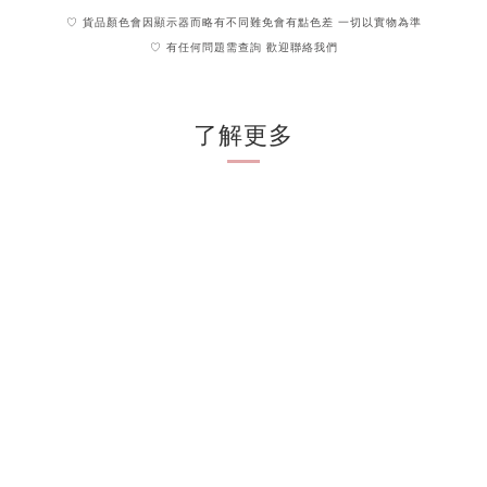
♡ 貨品顏色會因顯示器而略有不同難免會有點色差 一切以實物為準
♡ 有任何問題需查詢 歡迎聯絡我們
了解更多