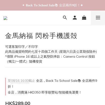
✦ 𝐁𝐚𝐜𝐤 𝐓𝐨 𝐒𝐜𝐡𝐨𝐨𝐥 𝐒𝐚𝐥𝐞📚 全店兩件𝟗折！✦
✦ 𝐁𝐚𝐜𝐤 𝐓𝐨 𝐒𝐜𝐡𝐨𝐨𝐥 𝐒𝐚𝐥𝐞📚 全店兩件𝟗折！✦
✦ 全店購物滿 𝐇𝐊𝐃𝟑𝟓𝟎 即享順豐站/智能櫃免運費！✦
✦ 𝐁𝐚𝐜𝐤 𝐓𝐨 𝐒𝐜𝐡𝐨𝐨𝐥 𝐒𝐚𝐥𝐞📚 全店兩件𝟗折！✦
金馬納福 閃粉手機護殻
可選客製印字／不印字
此商品備貨時間約七至十四個工作天 (星期六日及公眾期假除外)
*僅限 iPhone 16 或以上之氣墊防摔款：Camera Control 按鈕
（獨立/一體式）隨機發貨
至
08/16 16:00
截止
全店，Back To School Sale📚 全店兩件9
折！
全店，消費滿 HKD350 即享順豐站/智能櫃免運費！
HK$289.00