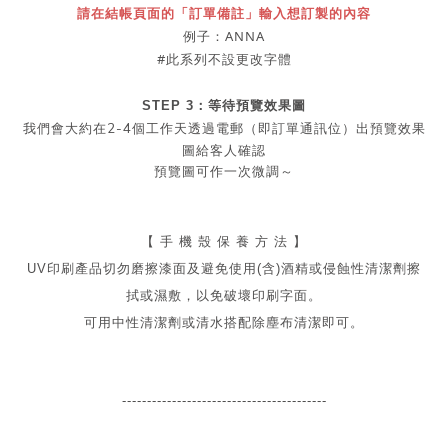
請在結帳頁面的「訂單備註」輸入想訂製的內容
例子：ANNA
#此系列不設更改字體
STEP 3：等待預覽效果圖
2-4
我們會大約在
個工作天透過電郵（即訂單通訊位）出預覽效果
圖給客人確認
預覽圖可作一次微調～
【 手 機 殼 保 養 方 法 】
UV印刷產品切勿磨擦漆面及
避免
使用(含)酒精或侵蝕性清潔劑擦
拭或濕敷，以免破壞印刷字面。
可用中性清潔劑或清水搭配除塵布清潔即可。
-----------------------------------------