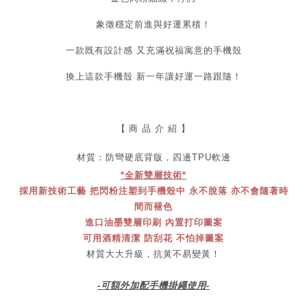
象徵穩定前進與好運累積！
一款既有設計感 又充滿祝福寓意的手機殼
換上這款手機殼 新一年讓好運一路跟隨！
【
商 品 介 紹 】
材質：防彎
硬底
背版，四邊TPU軟邊
*全新雙層技術*
採用新技術工藝 把閃粉注塑到手機殼中 永不脫落 亦不會隨著時
間而褪色
進口油墨雙層印刷 內置打印圖案
可用酒精清潔 防刮花 不怕掉圖案
材質大大升級，抗黃不易變黃！
-可額外加配手機掛繩使用-