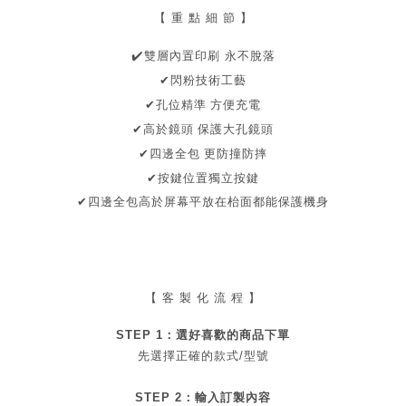
【 重 點 細 節 】
✔
️雙層內置印刷 永不脫落
✔閃粉技術工藝
孔位精準 方便充電
✔
保護大孔鏡頭
✔高於鏡頭
✔四邊全包
更防撞防摔
✔按鍵位置獨立按鍵
✔
四邊全包
高於屏幕
平放在枱面都能保護機身
【 客 製 化 流 程 】
STEP 1：
選好喜歡的商品
下單
先選擇正確的款式/型號
STEP 2：
輸入訂製內容