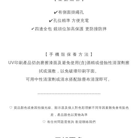
✔
️有側面掛繩孔
️
孔位精準 方便充電
✔
✔
四邊全包 鏡頭位加高保護 更防撞防摔
【 手 機 殼 保 養 方 法 】
UV印刷產品切勿磨擦漆面及
避免
使用(含)酒精或侵蝕性清潔劑擦
拭或濕敷，以免破壞印刷字面。
可用中性清潔劑或清水搭配除塵布清潔即可。
-----------------------------------------
♡ 貨品顏色或會因拍攝光線、顯示器及個人對色彩理解不同
等因素難免會有點色
差，產品顏色以實物為準
♡ 有任何問題需查詢 歡迎聯絡我們