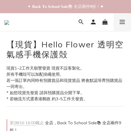
✦ 𝐁𝐚𝐜𝐤 𝐓𝐨 𝐒𝐜𝐡𝐨𝐨𝐥 𝐒𝐚𝐥𝐞📚 全店兩件𝟗折！✦
✦ 𝐁𝐚𝐜𝐤 𝐓𝐨 𝐒𝐜𝐡𝐨𝐨𝐥 𝐒𝐚𝐥𝐞📚 全店兩件𝟗折！✦
✦ 全店購物滿 𝐇𝐊𝐃𝟑𝟓𝟎 即享順豐站/智能櫃免運費！✦
✦ 𝐁𝐚𝐜𝐤 𝐓𝐨 𝐒𝐜𝐡𝐨𝐨𝐥 𝐒𝐚𝐥𝐞📚 全店兩件𝟗折！✦
【現貨】Hello Flower 透明空
氣感手機保護殻
現貨1~2工作天順豐發貨 現貨不設客製化。
所有手機殻可以加配掛繩使用。
若一張訂單內同時有預購貨品和現貨貨品 將會默認等齊預購貨品
一同寄出。
* 如想現貨先發貨 請與預購貨品分開下單。
* 若物流方式選香港郵政 約3~5工作天發貨。
至
08/16 16:00
截止
全店，Back To School Sale📚 全店兩件9
折！