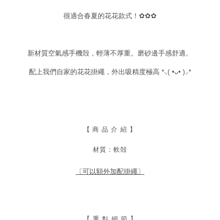
很適合春夏的花花款式！✿✿✿
新材質空氣感手機殻，輕薄不厚重。
磨砂邊手感舒適。
配上我們自家的花花掛繩，外出吸精度極高 *⸜( •ᴗ• )⸝*
【
商 品 介 紹 】
材質：軟殻
〔可以額外加配掛繩〕
【 重 點 細 節 】