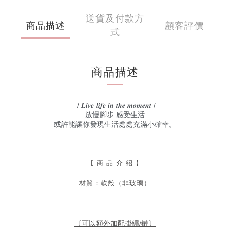
送貨及付款方
商品描述
顧客評價
式
商品描述
/ 𝑳𝒊𝒗𝒆 𝒍𝒊𝒇𝒆 𝒊𝒏 𝒕𝒉𝒆 𝒎𝒐𝒎𝒆𝒏𝒕 /
放慢腳步 感受生活
或許能讓你發現生活處處充滿小確幸。
【
商 品 介 紹 】
材質：軟殻（非玻璃）
〔可以額外加配掛繩/鏈〕