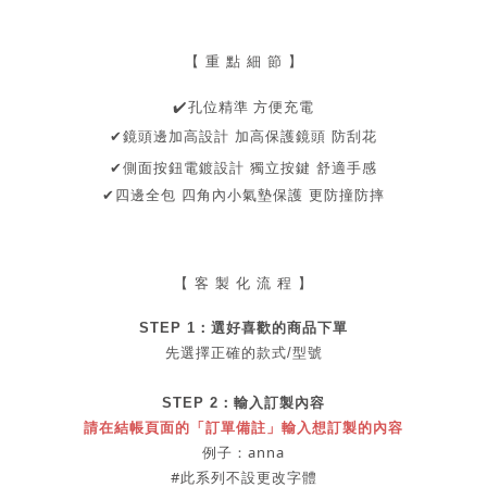
【 重 點 細 節 】
️
孔位精準 方便充電
✔
✔鏡頭邊加高設計
加高保護鏡頭
防刮花
✔側面按鈕電鍍設計
獨立按鍵
舒適手感
✔
四邊全包 四角內小氣墊保護 更防撞防摔
【 客 製 化 流 程 】
STEP 1：
選好喜歡的商品
下單
先選擇正確的款式/型號
STEP 2：
輸入訂製內容
請在結帳頁面的「訂單備註」輸入想訂製的內容
例子：anna
#此系列不設更改字體