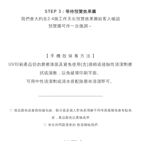
STEP 3：等待預覽效果圖
我們會大約在2-4個工作天出
預覽
效果圖給客人確認
預覽圖可作一次微調～
【 手 機 殼 保 養 方 法 】
UV印刷產品切勿磨擦漆面及
避免
使用(含)酒精或侵蝕性清潔劑擦
拭或濕敷，以免破壞印刷字面。
可用中性清潔劑或清水搭配除塵布清潔即可。
-----------------------------------------
♡ 貨品顏色或會因拍攝光線、顯示器及個人對色彩理解不同
等因素難免會有點色
差，產品顏色以實物為準
♡ 有任何問題需查詢 歡迎聯絡我們