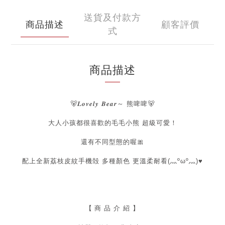
送貨及付款方
商品描述
顧客評價
式
商品描述
🐻𝑳𝒐𝒗𝒆𝒍𝒚 𝑩𝒆𝒂𝒓～ 熊啤啤
🐻
大人小孩都很喜歡的毛毛小熊 超級可愛！
還有不同型態的喔🎀
配上全新荔枝皮紋手機殻 多種顏色 更溫柔耐看(灬ºωº灬)♥
【
商 品 介 紹 】