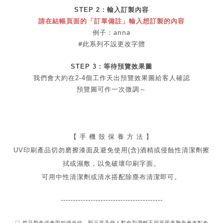
STEP 2：
輸入訂製內容
請在結帳頁面的「訂單備註」輸入想訂製的內容
例子：anna
#此系列不設更改字體
STEP 3：等待預覽效果圖
我們會大約在2-4個工作天出
預覽
效果圖給客人確認
預覽圖可作一次微調～
【 手 機 殼 保 養 方 法 】
UV印刷產品切勿磨擦漆面及
避免
使用(含)酒精或侵蝕性清潔劑擦
拭或濕敷，以免破壞印刷字面。
可用中性清潔劑或清水搭配除塵布清潔即可。
-----------------------------------------
♡ 貨品顏色或會因拍攝光線、顯示器及個人對色彩理解不同
等因素難免會有點色