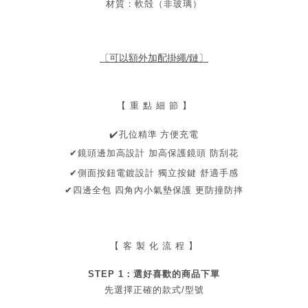
材質：軟殻（非玻璃）
〔可以額外加配掛繩/鏈〕
【 重 點 細 節 】
️
孔位精準 方便充電
✔
✔鏡頭邊加高設計
加高保護鏡頭
防刮花
✔側面按鈕電鍍設計
獨立按鍵
舒適手感
✔
四邊全包 四角內小氣墊保護 更防撞防摔
【 客 製 化 流 程 】
STEP 1：
選好喜歡的商品
下單
先選擇正確的款式/型號