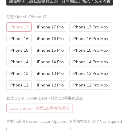
如需印字，請在結帳頁面的「訂單備註」輸入：文字內容
型號 Model
: iPhone 17
iPhone 17
iPhone 17 Pro
iPhone 17 Pro Max
iPhone 16
iPhone 16 Pro
iPhone 16 Pro Max
iPhone 15
iPhone 15 Pro
iPhone 15 Pro Max
iPhone 14
iPhone 14 Pro
iPhone 14 Pro Max
iPhone 13
iPhone 13 Pro
iPhone 13 Pro Max
iPhone 12
iPhone 12 Pro
iPhone 12 Pro Max
款式 Style
: Lovely Bear - 鏡面2.0手機保護殻
Lovely Bear - 鏡面2.0手機保護殻
客製化選項 Customisation Options
: 不需加客製化名字 Not required