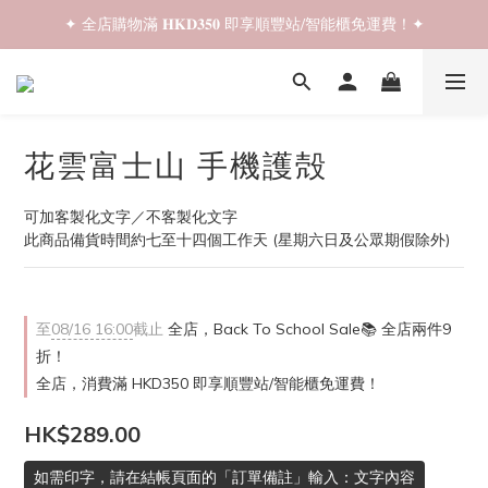
✦ 全店購物滿 𝐇𝐊𝐃𝟑𝟓𝟎 即享順豐站/智能櫃免運費！✦
✦ 𝐁𝐚𝐜𝐤 𝐓𝐨 𝐒𝐜𝐡𝐨𝐨𝐥 𝐒𝐚𝐥𝐞📚 全店兩件𝟗折！✦
✦ 𝐁𝐚𝐜𝐤 𝐓𝐨 𝐒𝐜𝐡𝐨𝐨𝐥 𝐒𝐚𝐥𝐞📚 全店兩件𝟗折！✦
花雲富士山 手機護殻
可加客製化文字／不客製化文字
此商品備貨時間約七至十四個工作天 (星期六日及公眾期假除外)
至
08/16 16:00
截止
全店，Back To School Sale📚 全店兩件9
折！
全店，消費滿 HKD350 即享順豐站/智能櫃免運費！
HK$289.00
如需印字，請在結帳頁面的「訂單備註」輸入：文字內容