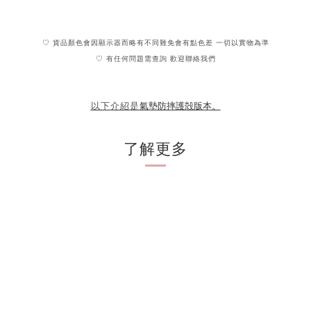
♡ 貨品顏色會因顯示器而略有不同難免會有點色差 一切以實物為準
♡ 有任何問題需查詢 歡迎聯絡我們
氣墊防摔護殻版本。
以下介紹是
了解更多