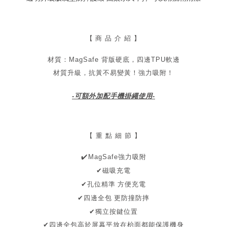
【
商 品 介 紹 】
材質：MagSafe 背版硬底，四邊TPU軟邊
材質升級，抗黃不易變黃！
強力吸附！
-可額外加配手機掛繩使用-
【 重 點 細 節 】
✔
️MagSafe強力吸附
✔磁吸充電
孔位精準 方便充電
✔
✔四邊全包
更防撞防摔
✔
獨立
按鍵位置
✔
四邊全包
高於屏幕
平放在枱面都能保護機身