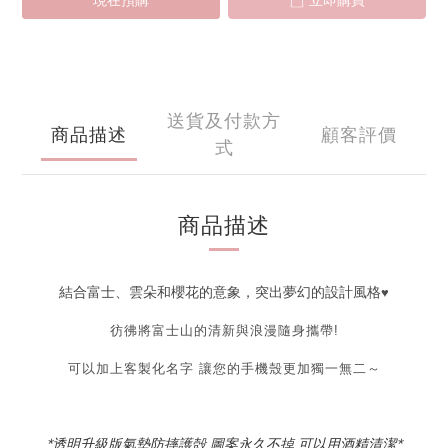
現在預購
立即購買
送貨及付款方
商品描述
顧客評價
式
商品描述
結合富士、雲朵和櫻花的意象，突出夢幻的設計風格
♥
彷彿將富士山的清新與浪漫隨身攜帶!
可以加上客製化名字 讓您的手機殼更加獨一無二～
*透明升級版氣墊防摔護殻 圖案永久不掉 可以用酒精清潔*