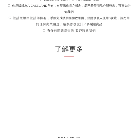
作品版權為A.CASELAND所有，有展示作品之權利，若不希望商品公開發表，可事先告
♡
知我們
手繪完成後的整體效果圖，僅提供個人使用&收藏，
♡ 設計版權由設計師擁有，
請勿用
再製成商品
於任何商業用途／後製修改設計／
♡ 有任何問題需查詢 歡迎聯絡我們
了解更多