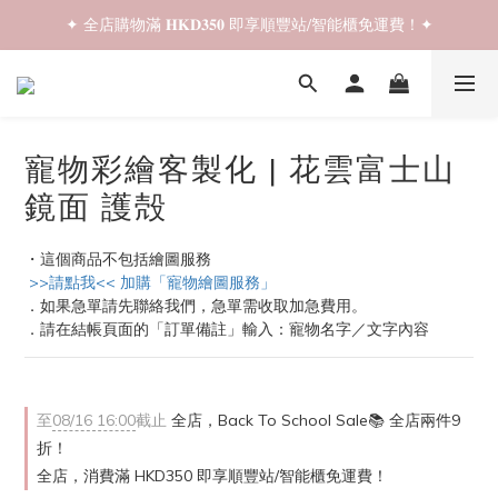
✦ 全店購物滿 𝐇𝐊𝐃𝟑𝟓𝟎 即享順豐站/智能櫃免運費！✦
✦ 𝐁𝐚𝐜𝐤 𝐓𝐨 𝐒𝐜𝐡𝐨𝐨𝐥 𝐒𝐚𝐥𝐞📚 全店兩件𝟗折！✦
✦ 𝐁𝐚𝐜𝐤 𝐓𝐨 𝐒𝐜𝐡𝐨𝐨𝐥 𝐒𝐚𝐥𝐞📚 全店兩件𝟗折！✦
寵物彩繪客製化 | 花雲富士山
鏡面 護殻
・這個商品不包括繪圖服務
 >>請點我<< 加購「寵物繪圖服務」
．如果急單請先聯絡我們，急單需收取加急費用。
．請在結帳頁面的「訂單備註」輸入：寵物名字／文字內容
至
08/16 16:00
截止
全店，Back To School Sale📚 全店兩件9
折！
全店，消費滿 HKD350 即享順豐站/智能櫃免運費！