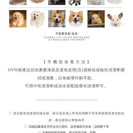
【 手 機 殼 保 養 方 法 】
UV印刷產品切勿磨擦漆面及
避免
使用(含)酒精或侵蝕性清潔劑擦
拭或濕敷，以免破壞印刷字面。
可用中性清潔劑或清水搭配除塵布清潔即可。
-----------------------------------------
♡ 貨品顏色或會因拍攝光線、顯示器及個人對色彩理解不同
等因素難免會有點色
差，產品顏色以實物為準
請確認畫風是否符合自己期待，追求極致完美者，請斟酌下單
♡
為兼顧時效與價格，無法提供試繪、草圖
♡