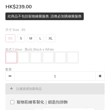
HK$239.00
此商品不包括寵物繪圖服務, 請務必加購繪圖服務
尺寸 Size
: XS
XS
S
M
L
XL
款式 Colour
: 黑x白 Black x White
數量
以優惠價加購商品
寵物彩繪客製化｜鎖匙扣掛飾