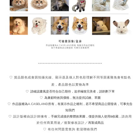
-----------------------------------------
♡ 貨品顏色或會因拍攝光線、顯示器及個人對色彩理解不同
等因素難免會有點色
差，產品顏色以實物為準
請確認畫風是否符合自己期待，追求極致完美者，請斟酌下單
♡
為兼顧時效與價格，無法提供試繪、草圖
♡
作品版權為A.CASELAND所有，有展示作品之權利，若不希望商品公開發表，可事先告
♡
知我們
手繪完成後的整體效果圖，僅提供個人使用&收藏，
♡ 設計版權由設計師擁有，
請勿用
再製成商品
於任何商業用途／後製修改設計／
♡ 有任何問題需查詢 歡迎聯絡我們