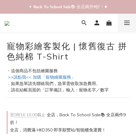
✦ 𝐁𝐚𝐜𝐤 𝐓𝐨 𝐒𝐜𝐡𝐨𝐨𝐥 𝐒𝐚𝐥𝐞📚 全店兩件𝟗折！✦
✦ 全店購物滿 𝐇𝐊𝐃𝟑𝟓𝟎 即享順豐站/智能櫃免運費！✦
✦ 𝐁𝐚𝐜𝐤 𝐓𝐨 𝐒𝐜𝐡𝐨𝐨𝐥 𝐒𝐚𝐥𝐞📚 全店兩件𝟗折！✦
寵物彩繪客製化 | 懷舊復古 拼
色純棉 T-Shirt
・這個商品不包括繪圖服務
 >>請點我<< 加購「寵物繪圖服務」
．如果急單請先聯絡我們，急單需收取加急費用。
．請在結帳頁面的「訂單備註」輸入：寵物名字／數字
至
08/16 16:00
截止
全店，Back To School Sale📚 全店兩件9
折！
全店，消費滿 HKD350 即享順豐站/智能櫃免運費！