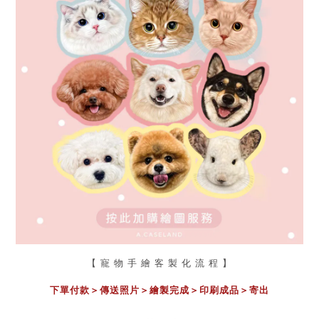
【 寵 物 手 繪 客 製 化 流 程 】
下單付款＞傳送照片
＞
繪製完成
＞
印刷成品
＞
寄出