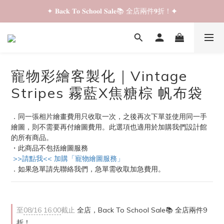
✦ 𝐁𝐚𝐜𝐤 𝐓𝐨 𝐒𝐜𝐡𝐨𝐨𝐥 𝐒𝐚𝐥𝐞📚 全店兩件𝟗折！✦
✦ 𝐁𝐚𝐜𝐤 𝐓𝐨 𝐒𝐜𝐡𝐨𝐨𝐥 𝐒𝐚𝐥𝐞📚 全店兩件𝟗折！✦
✦ 全店購物滿 𝐇𝐊𝐃𝟑𝟓𝟎 即享順豐站/智能櫃免運費！✦
✦ 𝐁𝐚𝐜𝐤 𝐓𝐨 𝐒𝐜𝐡𝐨𝐨𝐥 𝐒𝐚𝐥𝐞📚 全店兩件𝟗折！✦
寵物彩繪客製化｜Vintage
Stripes 霧藍X焦糖棕 帆布袋
．同一張相片繪畫費用只收取一次，之後再次下單並使用同一手
繪圖，則不需要再付繪圖費用。此選項也適用於加購我們設計館
的所有商品。
・此商品不包括繪圖服務
 >>請點我<< 加購「寵物繪圖服務」
．如果急單請先聯絡我們，急單需收取加急費用。
至
08/16 16:00
截止
全店，Back To School Sale📚 全店兩件9
折！