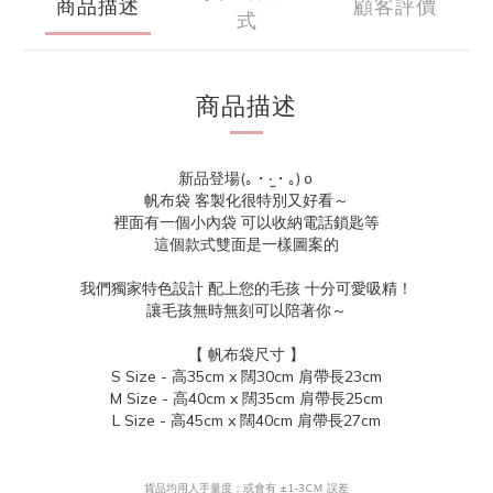
商品描述
顧客評價
式
商品描述
新品登場(｡・‧̫・｡)ｏ
帆布袋 客製化很特別又好看～
裡面有一個小內袋 可以收納電話鎖匙等
這個款式雙面是一樣圖案的
我們獨家特色設計 配上您的毛孩 十分可愛吸精！
讓毛孩無時無刻可以陪著你～
【 帆布袋尺寸 】
S Size - 高35cm x 闊30cm 肩帶長23cm
M Size - 高40cm x 闊35cm 肩帶長25cm
L Size - 高45cm x 闊40cm 肩帶長27cm
貨品均用人手量度；或會有 ±1-3CＭ 誤差