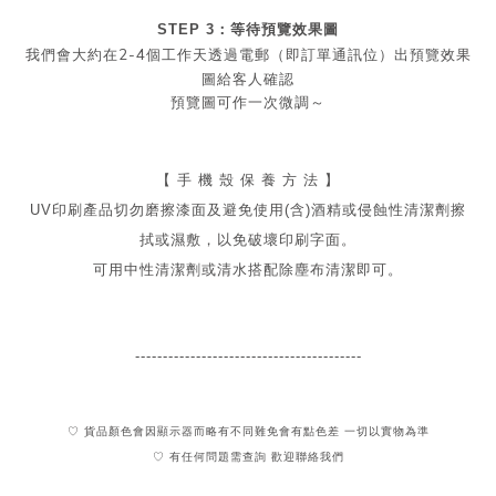
STEP 3：等待預覽效果圖
2-4
我們會大約在
個工作天透過電郵（即訂單通訊位）出預覽效果
圖給客人確認
預覽圖可作一次微調～
【 手 機 殼 保 養 方 法 】
UV印刷產品切勿磨擦漆面及
避免
使用(含)酒精或侵蝕性清潔劑擦
拭或濕敷，以免破壞印刷字面。
可用中性清潔劑或清水搭配除塵布清潔即可。
-----------------------------------------
♡ 貨品顏色會因顯示器而略有不同難免會有點色差 一切以實物為準
♡ 有任何問題需查詢 歡迎聯絡我們