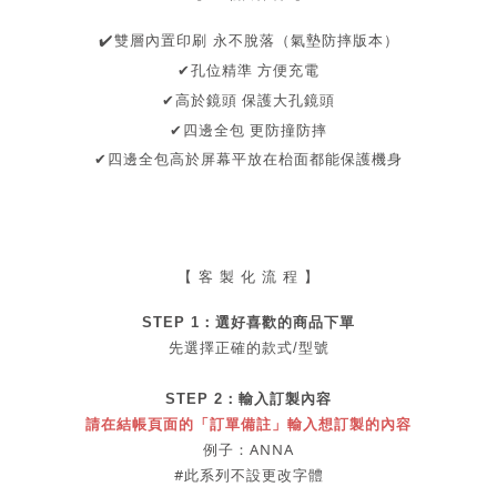
✔
️雙層內置印刷 永不脫落（氣墊防摔版本）
孔位精準 方便充電
✔
保護大孔鏡頭
✔高於鏡頭
✔四邊全包
更防撞防摔
✔
四邊全包
高於屏幕
平放在枱面都能保護機身
【 客 製 化 流 程 】
STEP 1：
選好喜歡的商品
下單
先選擇正確的款式/型號
STEP 2：
輸入訂製內容
請在結帳頁面的「訂單備註」輸入想訂製的內容
例子：ANNA
#此系列不設更改字體