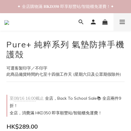
✦ 全店購物滿 𝐇𝐊𝐃𝟑𝟓𝟎 即享順豐站/智能櫃免運費！✦
✦ 𝐁𝐚𝐜𝐤 𝐓𝐨 𝐒𝐜𝐡𝐨𝐨𝐥 𝐒𝐚𝐥𝐞📚 全店兩件𝟗折！✦
✦ 𝐁𝐚𝐜𝐤 𝐓𝐨 𝐒𝐜𝐡𝐨𝐨𝐥 𝐒𝐚𝐥𝐞📚 全店兩件𝟗折！✦
Pure+ 純粹系列 氣墊防摔手機
護殻
可選客製印字／不印字
此商品備貨時間約七至十四個工作天 (星期六日及公眾期假除外)
至
08/16 16:00
截止
全店，Back To School Sale📚 全店兩件9
折！
全店，消費滿 HKD350 即享順豐站/智能櫃免運費！
HK$289.00