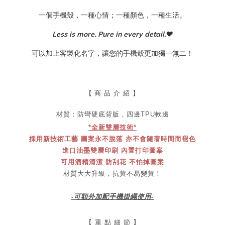
一個手機殼，一種心情；一種顏色，一種生活。
Less is more. Pure in every detail.
♥
可以加上客製化名字，讓您的手機殼更加獨一無二！
【
商 品 介 紹 】
材質：防彎
硬底
背版，四邊TPU軟邊
*全新雙層技術*
採用新技術工藝 圖案永不脫落 亦不會隨著時間而褪色
進口油墨雙層印刷 內置打印圖案
可用酒精清潔 防刮花 不怕掉圖案
材質大大升級，抗黃不易變黃！
-可額外加配手機掛繩使用-
【 重 點 細 節 】