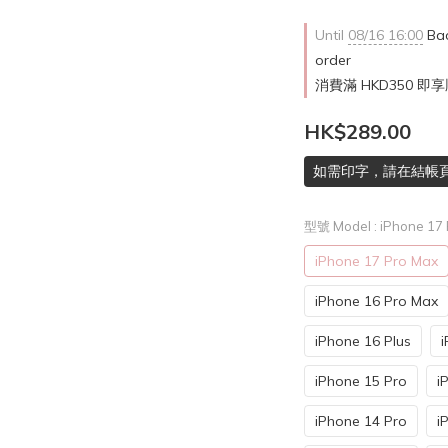
Until
08/16 16:00
Bac
order
消費滿 HKD350 即享
HK$289.00
如需印字，請在結帳
型號 Model
: iPhone 17
iPhone 17 Pro Max
iPhone 16 Pro Max
iPhone 16 Plus
i
iPhone 15 Pro
i
iPhone 14 Pro
i