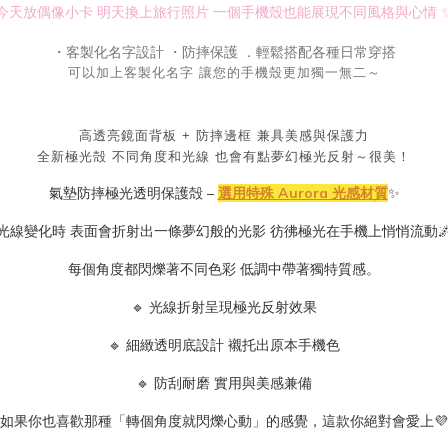
今天放偶像小卡 明天換上旅行照片 一個手機殼也能展現不同風格與心情 
・客製化名字設計
・防摔保護
．輕鬆搭配各種日常穿搭
可以加上客製化名字 讓您的手機殼更加獨一無二～
高透亮鏡面背板 + 防摔邊框 兼具美感與保護力
全新極光殻
不同角度和光線 也會有點夢幻極光反射～很美！
氣墊防摔極光透明保護殻 –
選用特殊 Aurora 光感材質
✨
光線變化時 表面會折射出一條夢幻般的光影 彷彿極光在手機上悄悄流動
每個角度都閃爍著不同色彩 低調中帶著獨特質感。
🔹 光線折射呈現極光反射效果
🔹 細緻透明底設計 襯托出原本手機色
🔹 防刮耐磨 實用與美感兼備
如果你也喜歡那種「轉個角度就閃爍心動」的感覺，這款你絕對會愛上💜