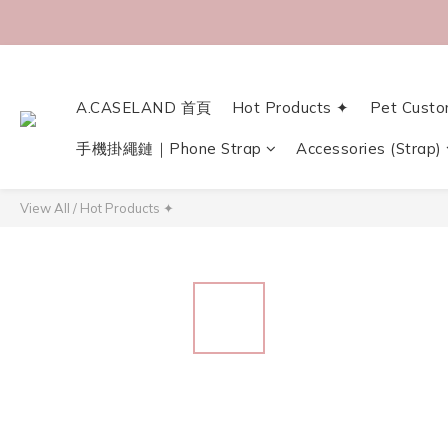
A.CASELAND 首頁
Hot Products ✦
Pet Custo
手機掛繩鏈｜Phone Strap
Accessories (Strap)
View All
/
Hot Products ✦