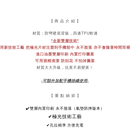
【
商 品 介 紹 】
材質：防彎
硬底
背版，四邊TPU軟邊
*全新雙層技術*
用新技術工藝 把極光片材注塑到手機殼中 永不脫落 亦不會隨著時間而
進口油墨雙層印刷 內置打印圖案
可用酒精清潔 防刮花 不怕掉圖案
材質大大升級，抗黃不易變黃！
-可額外加配手機掛繩使用-
【 重 點 細 節 】
✔
️雙層內置印刷 永不脫落（氣墊防摔版本）
✔極光技術工藝
✔
孔位精準 方便充電