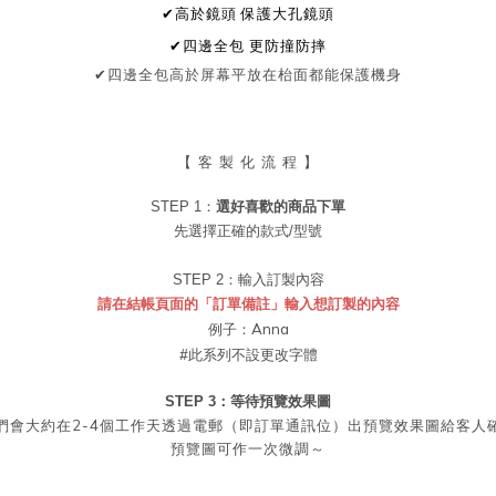
✔高於鏡頭
保護大孔鏡頭
✔四邊全包
更防撞防摔
✔
四邊全包
高於屏幕
平放在枱面都能保護機身
【 客 製 化 流 程 】
STEP 1：
選好喜歡的商品
下單
先選擇正確的款式/型號
STEP 2：
輸入訂製內容
請在結帳頁面的「訂單備註」輸入想訂製的內容
例子：Anna
#此系列不設更改字體
STEP 3：等待預覽效果圖
2-4
們會大約在
個工作天透過電郵（即訂單通訊位）出預覽效果圖給客人
預覽圖可作一次微調～