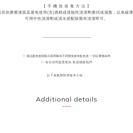
【 手 機 殼 保 養 方 法 】
品切勿磨擦漆面及
避免
使用(含)酒精或侵蝕性清潔劑擦拭或濕敷，以免破
可用中性清潔劑或清水搭配除塵布清潔即可。
-----------------------------------------
♡ 貨品顏色會因顯示器而略有不同難免會有點色差 一切以實物為準
♡ 有任何問題需查詢 歡迎聯絡我們
以下為氣墊防摔版本介紹：
Additional details