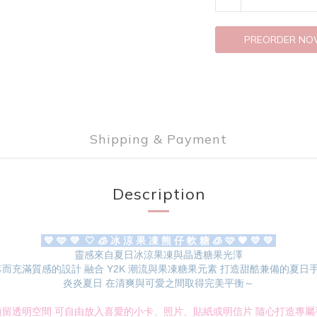
PREORDER N
Shipping & Payment
Description
💙 🩵 💜 🤍 🧊 冰 涼 果 凍 熊 仔 軟 糖 🧊 🩷 🧡 💛 💚
靈感來自夏日冰涼果凍與晶透糖果光澤
落而充滿質感的設計
融合 Y2K 潮流與果凍糖果元素 打造甜酷兼備的夏日
炎炎夏日 在清爽與可愛之間取得完美平衡～
預留透明空間 可自由放入喜愛的小卡、照片、貼紙或明信片 隨心打造專屬