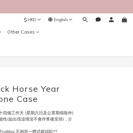
$
HKD
English
Other Cases
BUY NOW
ck Horse Year
one Case
四個工作天 (星期六日及公眾期假除外)
能性(如出現這情況不會作售後安排)，介
7ProMax 不相容一體式鏡頭貼**