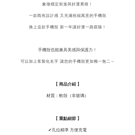
象徵穩定前進與好運累積！
一款既有設計感 又充滿祝福寓意的手機殼
換上這款手機殼 新一年讓好運一路跟隨！
手機殼也能兼具美感與保護力！
可以加上客製化名字 讓您的手機殼更加獨一無二～
【 商品介紹 】
材質：軟殻（非玻璃）
【 重點細節 】
✔孔位精準 方便充電