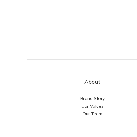
About
Brand Story
Our Values
Our Team