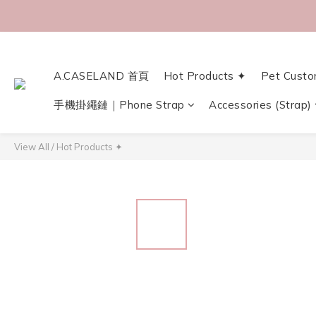
A.CASELAND 首頁
Hot Products ✦
Pet Custo
手機掛繩鏈｜Phone Strap
Accessories (Strap)
View All
/
Hot Products ✦