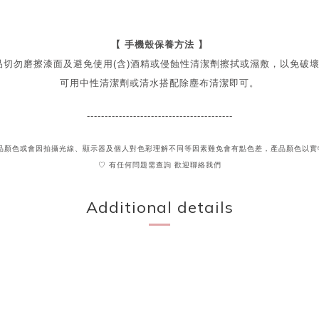
【 手機殼保養方法 】
品切勿磨擦漆面及
避免
使用(含)酒精或侵蝕性清潔劑擦拭或濕敷，以免破
可用中性清潔劑或清水搭配除塵布清潔即可。
-----------------------------------------
貨品顏色或會因拍攝光線、顯示器及個人對色彩理解不同
等因素難免會有點色差，產品顏色以實
♡ 有任何問題需查詢 歡迎聯絡我們
Additional details