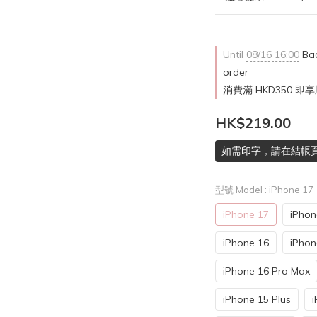
Until
08/16 16:00
Bac
order
消費滿 HKD350 即享
HK$219.00
如需印字，請在結帳
型號 Model
: iPhone 17
iPhone 17
iPhon
iPhone 16
iPhon
iPhone 16 Pro Max
iPhone 15 Plus
i