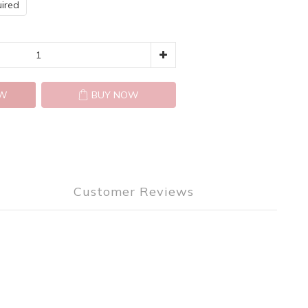
red
OW
BUY NOW
Customer Reviews