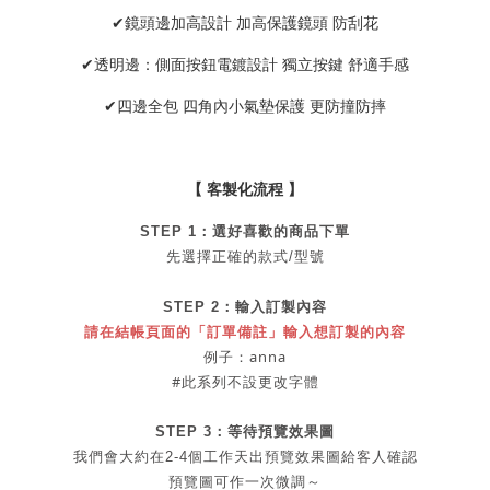
✔鏡頭邊加高設計 加高保護鏡頭 防刮花
✔透明邊：側面按鈕電鍍設計 獨立按鍵 舒適手感
✔四邊全包 四角內小氣墊保護 更防撞防摔
【 客製化流程 】
STEP 1：
選好喜歡的商品
下單
先選擇正確的款式/型號
STEP 2：
輸入訂製內容
請在結帳頁面的「訂單備註」輸入想訂製的內容
例子：anna
#此系列不設更改字體
STEP 3：等待預覽效果圖
我們會大約在2-4個工作天出
預覽
效果圖給客人確認
預覽圖可作一次微調～