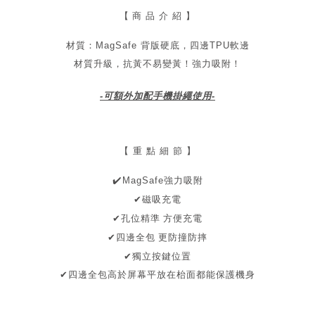
【
商 品 介 紹 】
材質：MagSafe 背版硬底，四邊TPU軟邊
材質升級，抗黃不易變黃！
強力吸附！
-可額外加配手機掛繩使用-
【 重 點 細 節 】
✔
️MagSafe強力吸附
✔磁吸充電
孔位精準 方便充電
✔
✔四邊全包
更防撞防摔
✔
獨立
按鍵位置
✔
四邊全包
高於屏幕
平放在枱面都能保護機身