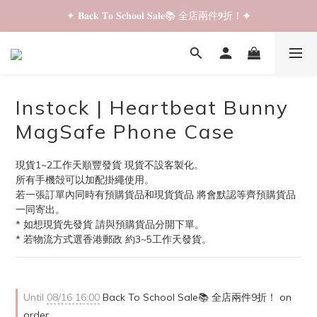
✦ 𝐁𝐚𝐜𝐤 𝐓𝐨 𝐒𝐜𝐡𝐨𝐨𝐥 𝐒𝐚𝐥𝐞📚 全店兩件𝟗折！✦
✦ 𝐁𝐚𝐜𝐤 𝐓𝐨 𝐒𝐜𝐡𝐨𝐨𝐥 𝐒𝐚𝐥𝐞📚 全店兩件𝟗折！✦
✦ 全店購物滿 𝐇𝐊𝐃𝟑𝟓𝟎 即享順豐站/智能櫃免運費！✦
✦ 𝐁𝐚𝐜𝐤 𝐓𝐨 𝐒𝐜𝐡𝐨𝐨𝐥 𝐒𝐚𝐥𝐞📚 全店兩件𝟗折！✦
Instock | Heartbeat Bunny
MagSafe Phone Case
現貨1~2工作天順豐發貨 現貨不設客製化。
所有手機殻可以加配掛繩使用。
若一張訂單內同時有預購貨品和現貨貨品 將會默認等齊預購貨品
一同寄出。
* 如想現貨先發貨 請與預購貨品分開下單。
* 若物流方式選香港郵政 約3~5工作天發貨。
Until
08/16 16:00
Back To School Sale📚 全店兩件9折！ on
order