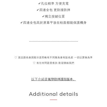
孔位精準 方便充電
✔
✔四邊全包
更防撞防摔
✔
獨立
按鍵位置
✔
四邊全包
高於屏幕
平放在枱面都能保護機身
-----------------------------------------
♡ 貨品顏色會因顯示器而略有不同難免會有點色差 一切以實物為準
♡ 有任何問題需查詢 歡迎聯絡我們
氣墊防摔護殻版本。
以下介紹是
Additional details