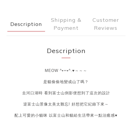
Shipping &
Customer
Description
Payment
Reviews
Description
MEOW ^•𖥦•^.♥～～～
是貓偷偷地變成山了嗎？
去河口湖時 看到
富士山
倒影便想到了這次的設計
逆
富士山
景像太美太難忘! 好想把它紀錄下來～
配上可愛的小貓咪 以富士山和貓給生活帶來一點治癒感♥