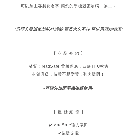
可以加上客製化名字 讓您的手機殼更加獨一無二～
*透明升級版氣墊防摔護殻 圖案永久不掉 可以用酒精清潔*
【
商 品 介 紹 】
材質：MagSafe 背版硬底，四邊TPU軟邊
材質升級，抗黃不易變黃！
強力吸附！
-可額外加配手機掛繩使用-
【 重 點 細 節 】
✔
️MagSafe強力吸附
✔磁吸充電