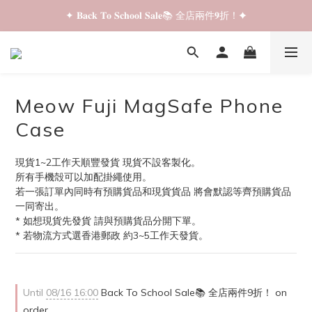
✦ 𝐁𝐚𝐜𝐤 𝐓𝐨 𝐒𝐜𝐡𝐨𝐨𝐥 𝐒𝐚𝐥𝐞📚 全店兩件𝟗折！✦
✦ 𝐁𝐚𝐜𝐤 𝐓𝐨 𝐒𝐜𝐡𝐨𝐨𝐥 𝐒𝐚𝐥𝐞📚 全店兩件𝟗折！✦
✦ 全店購物滿 𝐇𝐊𝐃𝟑𝟓𝟎 即享順豐站/智能櫃免運費！✦
✦ 𝐁𝐚𝐜𝐤 𝐓𝐨 𝐒𝐜𝐡𝐨𝐨𝐥 𝐒𝐚𝐥𝐞📚 全店兩件𝟗折！✦
Meow Fuji MagSafe Phone
Case
現貨1~2工作天順豐發貨 現貨不設客製化。
所有手機殻可以加配掛繩使用。
若一張訂單內同時有預購貨品和現貨貨品 將會默認等齊預購貨品
一同寄出。
* 如想現貨先發貨 請與預購貨品分開下單。
* 若物流方式選香港郵政 約3~5工作天發貨。
Until
08/16 16:00
Back To School Sale📚 全店兩件9折！ on
order