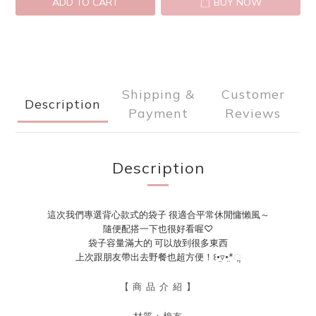
ADD TO CART
BUY NOW
Shipping &
Customer
Description
Payment
Reviews
Description
這次我們專選背心款式的袋子 很適合平常休閒慵懶風～
隨便配搭一下也很好看喔♡
袋子容量滿大的 可以放到很多東西
上次跟朋友帶出去野餐也超方便！꒰•̤▿•̤*ૢ
【
商 品 介 紹 】