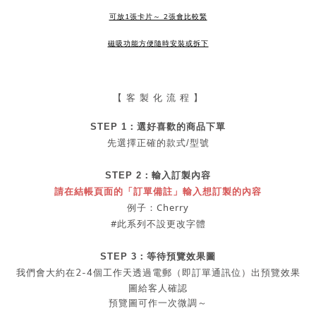
可放1張卡片～ 2張會比較緊
磁吸功能方便隨時安裝或拆下
【 客 製 化 流 程 】
STEP 1：
選好喜歡的商品
下單
先選擇正確的款式/型號
STEP 2：
輸入訂製內容
請在結帳頁面的「訂單備註」輸入想訂製的內容
例子：Cherry
#此系列不設更改字體
STEP 3：等待預覽效果圖
2-4
我們會大約在
個工作天透過電郵（即訂單通訊位）出預覽效果
圖給客人確認
預覽圖可作一次微調～