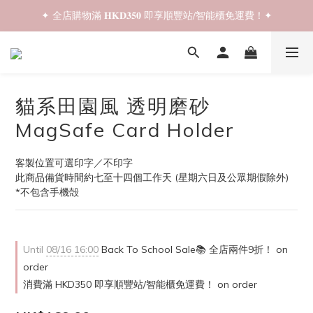
✦ 全店購物滿 𝐇𝐊𝐃𝟑𝟓𝟎 即享順豐站/智能櫃免運費！✦
✦ 𝐁𝐚𝐜𝐤 𝐓𝐨 𝐒𝐜𝐡𝐨𝐨𝐥 𝐒𝐚𝐥𝐞📚 全店兩件𝟗折！✦
✦ 𝐁𝐚𝐜𝐤 𝐓𝐨 𝐒𝐜𝐡𝐨𝐨𝐥 𝐒𝐚𝐥𝐞📚 全店兩件𝟗折！✦
貓系田園風 透明磨砂
MagSafe Card Holder
客製位置可選印字／不印字
此商品備貨時間約七至十四個工作天 (星期六日及公眾期假除外)
*不包含手機殻
Until
08/16 16:00
Back To School Sale📚 全店兩件9折！ on
order
消費滿 HKD350 即享順豐站/智能櫃免運費！ on order