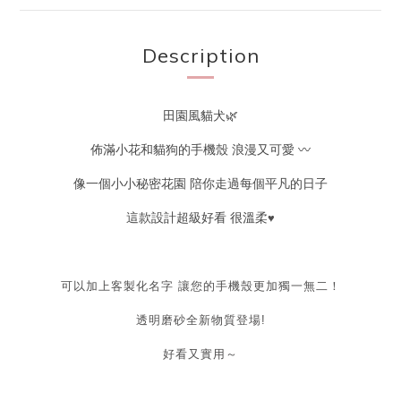
Description
田園風貓犬🌿
佈滿小花和貓狗的手機殼 浪漫又可愛 〰️
像一個小小秘密花園 陪你走過每個平凡的日子
這款設計超級好看 很溫柔
♥
可以加上客製化名字 讓您的手機殼更加獨一無二！
透明磨砂全新物質登場!
好看又實用～