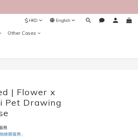
$
HKD
English
Other Cases
BUY NOW
d | Flower x
ji Pet Drawing
se
服務
寵物繪圖服務」