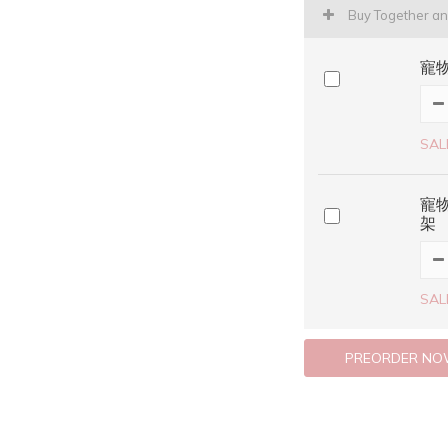
Buy Together a
寵
SAL
寵
架
SAL
PREORDER N