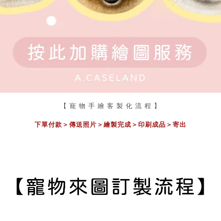
【 寵 物 手 繪 客 製 化 流 程 】
下單付款＞傳送照片
＞
繪製完成
＞
印刷成品
＞
寄出