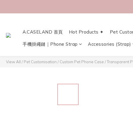
A.CASELAND 首頁
Hot Products ✦
Pet Custo
手機掛繩鏈｜Phone Strap
Accessories (Strap)
View All
/
Pet Customisation
/
Custom Pet Phone Case
/
Transparent 