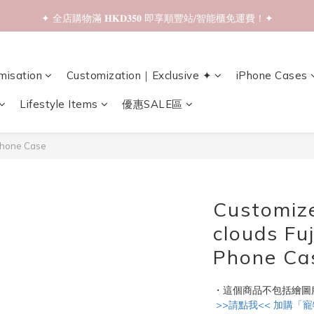
✦ 全店購物滿 𝐇𝐊𝐃𝟑𝟓𝟎 即享順豐站/智能櫃免運費！✦
✦ 𝐁𝐚𝐜𝐤 𝐓𝐨 𝐒𝐜𝐡𝐨𝐨𝐥 𝐒𝐚𝐥𝐞📚 全店兩件𝟗折！✦
✦ 𝐁𝐚𝐜𝐤 𝐓𝐨 𝐒𝐜𝐡𝐨𝐨𝐥 𝐒𝐚𝐥𝐞📚 全店兩件𝟗折！✦
misation
Customization｜Exclusive ✦
iPhone Cases
Lifestyle Items
優惠SALE區
Phone Case
Customize
clouds Fu
Phone Ca
・這個商品不包括繪圖
 >>請點我<< 加購「