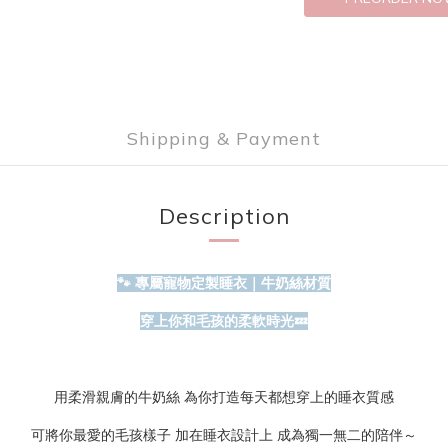
Shipping & Payment
Description
🐾 專屬寵物定製睡衣｜牛奶絲材質
穿上你和毛孩的柔軟時光💤
用柔滑親膚的牛奶絲 為你打造每天都想穿上的睡衣質感
可將你最愛的毛孩樣子 加在睡衣設計上 成為獨一無二的陪伴～