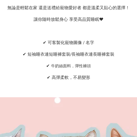
無論是輕鬆在家 還是送禮給寵物愛好者 都是溫柔又貼心的選擇！
讓你隨時放鬆身心 享受高品質睡眠♥
✔ 可客製化寵物圖像 / 名字
✔ 短袖睡衣連短睡褲套裝/長袖睡衣連長睡褲套裝
✔
牛奶絲面料，
彈性褲頭
✔ 高彈柔軟，不易變形