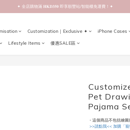
✦ 全店購物滿 𝐇𝐊𝐃𝟑𝟓𝟎 即享順豐站/智能櫃免運費！✦
✦ 𝐁𝐚𝐜𝐤 𝐓𝐨 𝐒𝐜𝐡𝐨𝐨𝐥 𝐒𝐚𝐥𝐞📚 全店兩件𝟗折！✦
✦ 𝐁𝐚𝐜𝐤 𝐓𝐨 𝐒𝐜𝐡𝐨𝐨𝐥 𝐒𝐚𝐥𝐞📚 全店兩件𝟗折！✦
misation
Customization｜Exclusive ✦
iPhone Cases
Lifestyle Items
優惠SALE區
Customiz
Pet Drawi
Pajama S
・這個商品不包括繪圖
 >>請點我<< 加購「