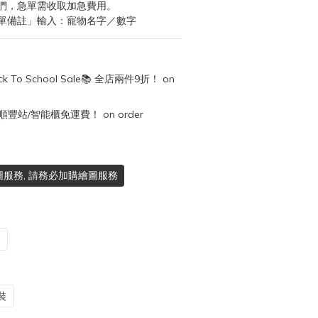
們，急單需收取加急費用。
單備註」輸入：寵物名字／數字
k To School Sale📚 全店兩件9折！ on
順豐站/智能櫃免運費！ on order
服務, 請務必加購繪圖服務
裝