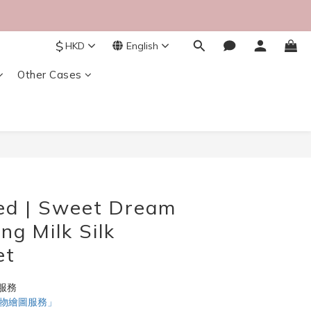
$
HKD
English
Other Cases
BUY NOW
ed | Sweet Dream
ng Milk Silk
et
服務
寵物繪圖服務」