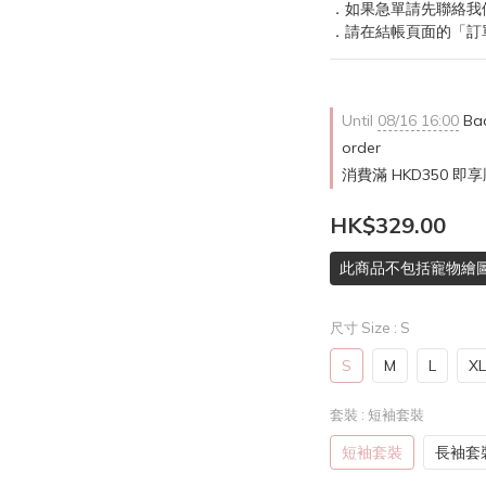
．如果急單請先聯絡我
．請在結帳頁面的「訂
Until
08/16 16:00
Bac
order
消費滿 HKD350 即享
HK$329.00
此商品不包括寵物繪圖
尺寸 Size
: S
S
M
L
XL
套裝
: 短袖套裝
短袖套裝
長袖套