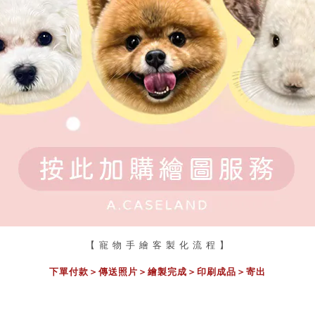
【 寵 物 手 繪 客 製 化 流 程 】
下單付款＞傳送照片
＞
繪製完成
＞
印刷成品
＞
寄出