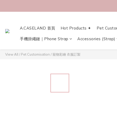
A.CASELAND 首頁
Hot Products ✦
Pet Custo
手機掛繩鏈｜Phone Strap
Accessories (Strap)
View All
/
Pet Customisation
/
寵物彩繪 衣服訂製