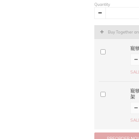
Quantity
Buy Together a
寵
SAL
寵
架
SAL
PREORDER N