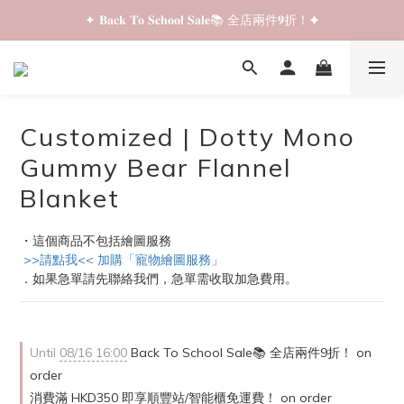
✦ 𝐁𝐚𝐜𝐤 𝐓𝐨 𝐒𝐜𝐡𝐨𝐨𝐥 𝐒𝐚𝐥𝐞📚 全店兩件𝟗折！✦
✦ 𝐁𝐚𝐜𝐤 𝐓𝐨 𝐒𝐜𝐡𝐨𝐨𝐥 𝐒𝐚𝐥𝐞📚 全店兩件𝟗折！✦
✦ 全店購物滿 𝐇𝐊𝐃𝟑𝟓𝟎 即享順豐站/智能櫃免運費！✦
✦ 𝐁𝐚𝐜𝐤 𝐓𝐨 𝐒𝐜𝐡𝐨𝐨𝐥 𝐒𝐚𝐥𝐞📚 全店兩件𝟗折！✦
Customized | Dotty Mono
Gummy Bear Flannel
Blanket
・這個商品不包括繪圖服務
 >>請點我<< 加購「寵物繪圖服務」
．如果急單請先聯絡我們，急單需收取加急費用。
Until
08/16 16:00
Back To School Sale📚 全店兩件9折！ on
order
消費滿 HKD350 即享順豐站/智能櫃免運費！ on order