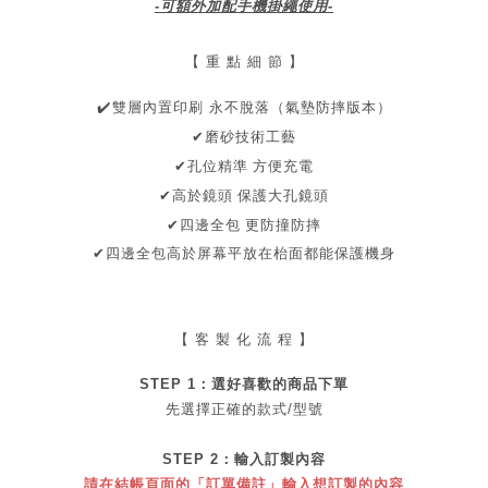
-可額外加配手機掛繩使用-
【 重 點 細 節 】
✔
️雙層內置印刷 永不脫落（氣墊防摔版本）
✔磨砂技術工藝
孔位精準 方便充電
✔
保護大孔鏡頭
✔高於鏡頭
✔四邊全包
更防撞防摔
✔
四邊全包
高於屏幕
平放在枱面都能保護機身
【 客 製 化 流 程 】
STEP 1：
選好喜歡的商品
下單
先選擇正確的款式/型號
STEP 2：
輸入訂製內容
請在結帳頁面的「訂單備註」輸入想訂製的內容