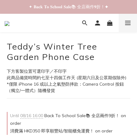
✦ 𝐁𝐚𝐜𝐤 𝐓𝐨 𝐒𝐜𝐡𝐨𝐨𝐥 𝐒𝐚𝐥𝐞📚 全店兩件𝟗折！✦
✦ 𝐁𝐚𝐜𝐤 𝐓𝐨 𝐒𝐜𝐡𝐨𝐨𝐥 𝐒𝐚𝐥𝐞📚 全店兩件𝟗折！✦
✦ 全店購物滿 𝐇𝐊𝐃𝟑𝟓𝟎 即享順豐站/智能櫃免運費！✦
✦ 𝐁𝐚𝐜𝐤 𝐓𝐨 𝐒𝐜𝐡𝐨𝐨𝐥 𝐒𝐚𝐥𝐞📚 全店兩件𝟗折！✦
Teddy’s Winter Tree
Garden Phone Case
下方客製位置可選印字／不印字
此商品備貨時間約七至十四個工作天 (星期六日及公眾期假除外)
*僅限 iPhone 16 或以上之氣墊防摔款：Camera Control 按鈕
（獨立/一體式）隨機發貨
Until
08/16 16:00
Back To School Sale📚 全店兩件9折！ on
order
消費滿 HKD350 即享順豐站/智能櫃免運費！ on order