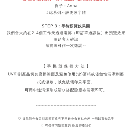
例子：Anna
#此系列不設更改字體
STEP 3：等待預覽效果圖
2-4
我們會大約在
個工作天透過電郵（即訂單通訊位）出預覽效果
圖給客人確認
預覽圖可作一次微調～
【 手 機 殼 保 養 方 法 】
UV印刷產品切勿磨擦漆面及
避免
使用(含)酒精或侵蝕性清潔劑擦
拭或濕敷，以免破壞印刷字面。
可用中性清潔劑或清水搭配除塵布清潔即可。
-----------------------------------------
♡ 貨品顏色會因顯示器而略有不同難免會有點色差 一切以實物為準
♡ 有任何問題需查詢 歡迎聯絡我們