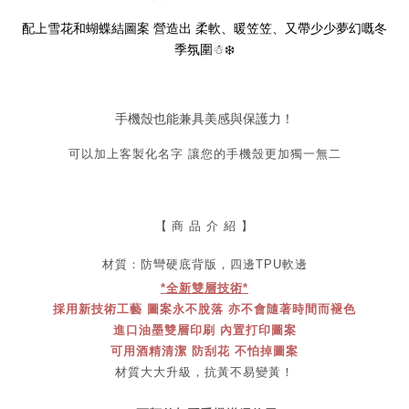
配上雪花和蝴蝶結圖案 營造出 柔軟、暖笠笠、又帶少少夢幻嘅冬
季氛圍☃❄️
手機殼也能兼具美感與保護力！
可以加上客製化名字 讓您的手機殼更加獨一無二
【
商 品 介 紹 】
材質：防彎
硬底
背版，四邊TPU軟邊
*全新雙層技術*
採用新技術工藝 圖案永不脫落 亦不會隨著時間而褪色
進口油墨雙層印刷 內置打印圖案
可用酒精清潔 防刮花 不怕掉圖案
材質大大升級，抗黃不易變黃！