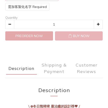
需加客製化名字 Required
Quantity
PREORDER NOW
BUY NOW
Shipping &
Customer
Description
Payment
Reviews
Description
\
/
❄️
冬日熊啤啤 最治癒的設計🧸🤎