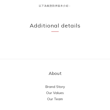
以下為氣墊防摔版本介紹：
Additional details
About
Brand Story
Our Values
Our Team