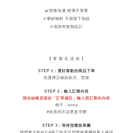
✔
️四角包邊
輕薄不厚重
✔磨砂物料
不易留下指紋
✔底部有散熱設計
【 客 製 化 流 程 】
STEP 1：
選好喜歡的商品
下單
先選擇正確的款式，型號
STEP 2：
輸入訂製內容
請在結帳頁面的「訂單備註」輸入想訂製的內容
例子：anna
#此系列不設更改字體
STEP 3：等待預覽效果圖
我們會大約在2-4個工作天出
預覽
效果圖給客人確認