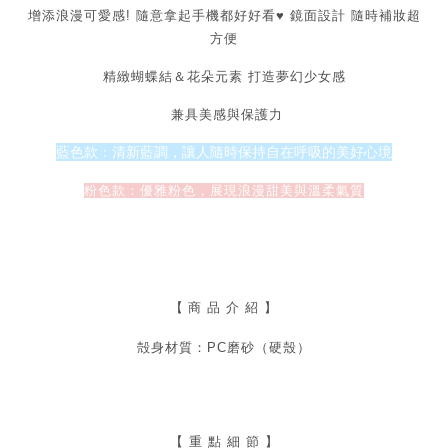
增添浪漫可愛感! 隨意拿起手機都好好看♥
鏡面設計 隨時補妝超
方便
精緻蝴蝶結＆花朵元素 打造夢幻少女感
兼具美感與保護力
藍色款：清新藍調，讓人隨時保持自在呼吸的美好心境
粉色款：優雅粉色，展現浪漫甜美與溫柔氣質
【
商 品 介 紹 】
殻身材質：PC磨砂（硬殼）
【 重 點 細 節 】