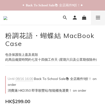
✦ 𝐁𝐚𝐜𝐤 𝐓𝐨 𝐒𝐜𝐡𝐨𝐨𝐥 𝐒𝐚𝐥𝐞📚 全店兩件𝟗折！✦
✦ 𝐁𝐚𝐜𝐤 𝐓𝐨 𝐒𝐜𝐡𝐨𝐨𝐥 𝐒𝐚𝐥𝐞📚 全店兩件𝟗折！✦
✦ 全店購物滿 𝐇𝐊𝐃𝟑𝟓𝟎 即享順豐站/智能櫃免運費！✦
✦ 𝐁𝐚𝐜𝐤 𝐓𝐨 𝐒𝐜𝐡𝐨𝐨𝐥 𝐒𝐚𝐥𝐞📚 全店兩件𝟗折！✦
粉調花語・蝴蝶結 MacBook
Case
包含保護殼上蓋及底殼
此商品備貨時間約七至十四個工作天 (星期六日及公眾期假除外)
Until
08/16 16:00
Back To School Sale📚 全店兩件9折！ on
order
消費滿 HKD350 即享順豐站/智能櫃免運費！ on order
HK$299.00