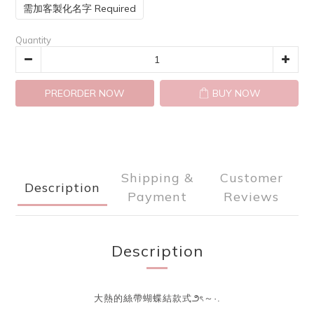
需加客製化名字 Required
Quantity
PREORDER NOW
BUY NOW
Shipping &
Customer
Description
Payment
Reviews
Description
大熱的絲帶蝴蝶結款式౨ৎ～·.