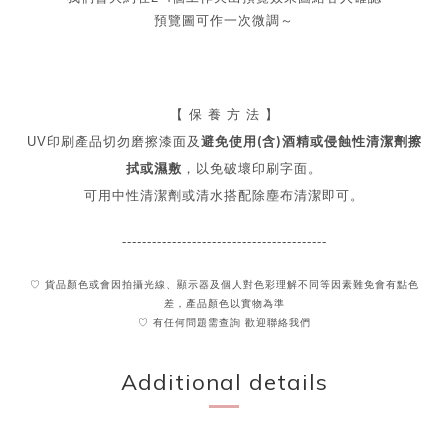
預覽圖可作一次微調～
【 保 養 方 法 】
使用(含)酒精或侵蝕性清潔劑擦
UV印刷產品切勿磨擦漆面及
避免
拭或濕敷
，以免破壞印刷字面。
可用中性清潔劑或清水搭配除塵布清潔即可。
-----------------------------------------
♡ 貨品顏色或會因拍攝光線、顯示器及個人對色彩理解不同
等因素難免會有點色
差，產品顏色以實物為準
♡ 有任何問題需查詢 歡迎聯絡我們
Additional details