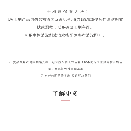
【 手 機 殼 保 養 方 法 】
UV印刷產品切勿磨擦漆面及
避免
使用(含)酒精或侵蝕性清潔劑擦
拭或濕敷，以免破壞印刷字面。
可用中性清潔劑或清水搭配除塵布清潔即可。
-----------------------------------------
♡ 貨品顏色或會因拍攝光線、顯示器及個人對色彩理解不同
等因素難免會有點色
差，產品顏色以實物為準
♡ 有任何問題需查詢 歡迎聯絡我們
了解更多