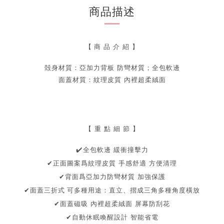
商品描述
【
商 品 介 紹 】
殻身材質：亞加力背板
防彎材質；
全包軟邊
面蓋
材質
：
紋理皮質
內裡超柔絨面
【 重 點 細 節 】
擊力
✔
️全包軟邊 緩衝撞
✔正面圖案爲紋理皮質
手感舒適 方便清理
✔
背面爲亞加力防彎材質
加強保護
多種用途：直立、摺成三角多種角度橫放
✔面蓋三折式
可
✔
面蓋磁吸
內裡超柔絨面
屏幕防刮花
✔
自動休眠喚醒設計 智能省電