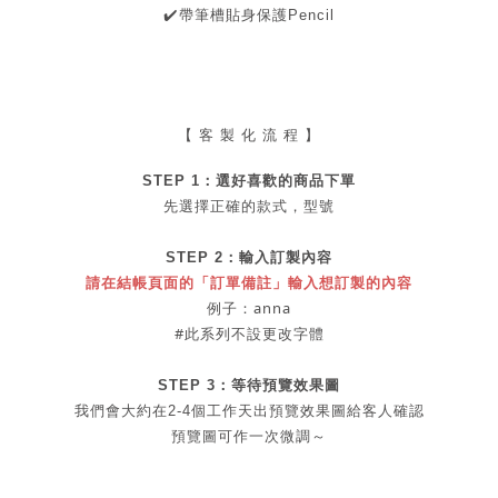
✔
️帶筆槽貼身保護Pencil
【 客 製 化 流 程 】
STEP 1：
選好喜歡的商品
下單
先選擇正確的款式，型號
STEP 2：
輸入訂製內容
請在結帳頁面的「訂單備註」輸入想訂製的內容
例子：anna
#此系列不設更改字體
STEP 3：等待預覽效果圖
我們會大約在2-4個工作天出
預覽
效果圖給客人確認
預覽圖可作一次微調～