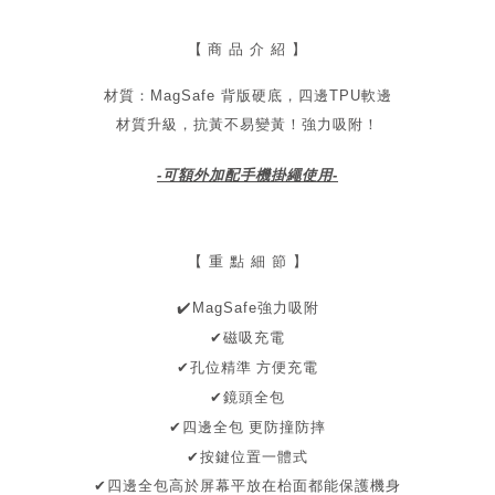
【
商 品 介 紹 】
材質：MagSafe 背版硬底，四邊TPU軟邊
材質升級，抗黃不易變黃！
強力吸附！
-可額外加配手機掛繩使用-
【 重 點 細 節 】
✔
️MagSafe強力吸附
✔磁吸充電
孔位精準 方便充電
✔
✔鏡頭全包
✔四邊全包
更防撞防摔
✔按鍵位置一體式
✔
四邊全包
高於屏幕
平放在枱面都能保護機身