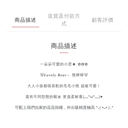
送貨及付款方
商品描述
顧客評價
式
商品描述
一朵朵可愛的小雲☻ ✿✿✿
🐻𝑳𝒐𝒗𝒆𝒍𝒚 𝑩𝒆𝒂𝒓～ 熊啤啤
🐻
大人小孩都很喜歡的毛毛小熊 超級可愛！
還有不同型態的喔🎀
更溫柔耐看(灬ºωº灬)♥
可配上我們自家的花花掛繩，外出吸精度極高 *⸜( •ᴗ• )⸝*