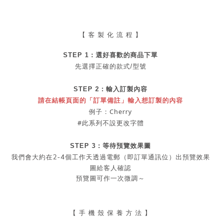
【 客 製 化 流 程 】
STEP 1：
選好喜歡的商品
下單
先選擇正確的款式/型號
STEP 2：
輸入訂製內容
請在結帳頁面的「訂單備註」輸入想訂製的內容
例子：Cherry
#此系列不設更改字體
STEP 3：等待預覽效果圖
2-4
我們會大約在
個工作天透過電郵（即訂單通訊位）出預覽效果
圖給客人確認
預覽圖可作一次微調～
【 手 機 殼 保 養 方 法 】