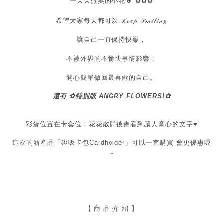
一朵朵微笑的小花☻ ✿✿✿
希望大家每天都可以
𝒦𝑒𝑒𝓅 𝒮𝓂𝒾𝓁𝒾𝓃𝑔
讓自己一直保持快樂，
不被外界的不愉快事情影響；
開心簡單做回最喜歡的自己。
還有 ✿
特別版 ANGRY FLOWERS!
✿
彩蛋位置在卡套位！花花散開後會看到讓人窩心的文字♥
這次的新產品「磁吸卡包Cardholder」
可以一套購買 會更優惠喔
～
【
商 品 介 紹 】