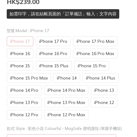
HK$239.00
如需印字，請在結帳頁面的「訂單備註」輸入：文字內容
型號 Model
: iPhone 17
iPhone 17
iPhone 17 Pro
iPhone 17 Pro Max
iPhone 16
iPhone 16 Pro
iPhone 16 Pro Max
iPhone 15
iPhone 15 Plus
iPhone 15 Pro
iPhone 15 Pro Max
iPhone 14
iPhone 14 Plus
iPhone 14 Pro
iPhone 14 Pro Max
iPhone 13
iPhone 13 Pro
iPhone 13 Pro Max
iPhone 12
iPhone 12 Pro
iPhone 12 Pro Max
款式 Style
: 彩色小花 Colourful - MagSafe 透明護殻 (單購手機殻)