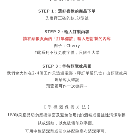
STEP 1：
選好喜歡的商品
下單
先選擇正確的款式/型號
STEP 2：
輸入訂製內容
請在結帳頁面的「訂單備註」輸入想訂製的內容
例子：Cherry
#此系列不設更改字體，
只限全大階
STEP 3：等待預覽效果圖
2-4
我們會大約在
個工作天透過電郵（即訂單通訊位）出預覽效果
圖給客人確認
預覽圖可作一次微調～
【 手 機 殼 保 養 方 法 】
UV印刷產品切勿磨擦漆面及
避免
使用(含)酒精或侵蝕性清潔劑擦
拭或濕敷，以免破壞印刷字面。
可用中性清潔劑或清水搭配除塵布清潔即可。