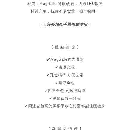
材質：MagSafe 背版硬底，四邊TPU軟邊
材質升級，抗黃不易變黃！
強力吸附！
-可額外加配手機掛繩使用-
【 重 點 細 節 】
✔
️MagSafe強力吸附
✔磁吸充電
孔位精準 方便充電
✔
✔鏡頭全包
✔四邊全包
更防撞防摔
✔按鍵位置一體式
✔
四邊全包
高於屏幕
平放在枱面都能保護機身
【 客 製 化 流 程 】