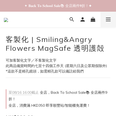
✦ 𝐁𝐚𝐜𝐤 𝐓𝐨 𝐒𝐜𝐡𝐨𝐨𝐥 𝐒𝐚𝐥𝐞📚 全店兩件𝟗折！✦
✦ 𝐁𝐚𝐜𝐤 𝐓𝐨 𝐒𝐜𝐡𝐨𝐨𝐥 𝐒𝐚𝐥𝐞📚 全店兩件𝟗折！✦
✦ 全店購物滿 𝐇𝐊𝐃𝟑𝟓𝟎 即享順豐站/智能櫃免運費！✦
✦ 𝐁𝐚𝐜𝐤 𝐓𝐨 𝐒𝐜𝐡𝐨𝐨𝐥 𝐒𝐚𝐥𝐞📚 全店兩件𝟗折！✦
客製化 | Smiling&Angry
Flowers MagSafe 透明護殻
可加客製化文字／不客製化文字
此商品備貨時間約七至十四個工作天 (星期六日及公眾期假除外)
*這款不是精孔鏡頭，如需精孔款可以備註給我們
至
08/16 16:00
截止
全店，Back To School Sale📚 全店兩件9
折！
全店，消費滿 HKD350 即享順豐站/智能櫃免運費！