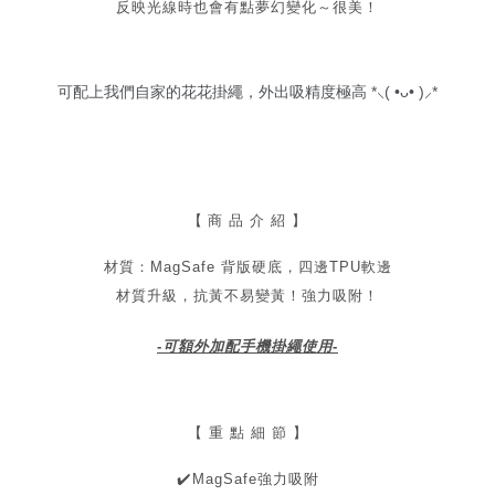
反映光線時也會有點夢幻變化～很美！
可配上我們自家的花花掛繩，外出吸精度極高 *⸜( •ᴗ• )⸝*
【
商 品 介 紹 】
材質：MagSafe 背版硬底，四邊TPU軟邊
材質升級，抗黃不易變黃！
強力吸附！
-可額外加配手機掛繩使用-
【 重 點 細 節 】
✔
️MagSafe強力吸附