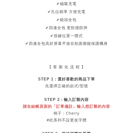
✔磁吸充電
孔位精準 方便充電
✔
✔鏡頭全包
✔四邊全包
更防撞防摔
✔按鍵位置一體式
✔
四邊全包
高於屏幕
平放在枱面都能保護機身
【 客 製 化 流 程 】
STEP 1：
選好喜歡的商品
下單
先選擇正確的款式/型號
STEP 2：
輸入訂製內容
請在結帳頁面的「訂單備註」輸入想訂製的內容
例子：Cherry
#此系列不設更改字體