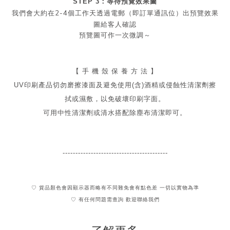
STEP 3：等待預覽效果圖
2-4
我們會大約在
個工作天透過電郵（即訂單通訊位）出預覽效果
圖給客人確認
預覽圖可作一次微調～
【 手 機 殼 保 養 方 法 】
UV印刷產品切勿磨擦漆面及
避免
使用(含)酒精或侵蝕性清潔劑擦
拭或濕敷，以免破壞印刷字面。
可用中性清潔劑或清水搭配除塵布清潔即可。
-----------------------------------------
♡ 貨品顏色會因顯示器而略有不同難免會有點色差 一切以實物為準
♡ 有任何問題需查詢 歡迎聯絡我們