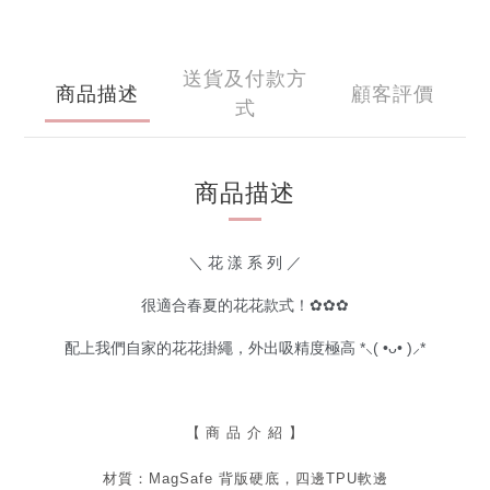
送貨及付款方
商品描述
顧客評價
式
商品描述
＼ 花 漾 系 列 ／
很適合春夏的花花款式！✿✿✿
配上我們自家的花花掛繩，外出吸精度極高 *⸜( •ᴗ• )⸝*
【
商 品 介 紹 】
材質：MagSafe 背版硬底，四邊TPU軟邊