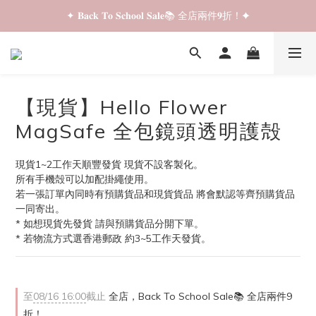
✦ 𝐁𝐚𝐜𝐤 𝐓𝐨 𝐒𝐜𝐡𝐨𝐨𝐥 𝐒𝐚𝐥𝐞📚 全店兩件𝟗折！✦
✦ 𝐁𝐚𝐜𝐤 𝐓𝐨 𝐒𝐜𝐡𝐨𝐨𝐥 𝐒𝐚𝐥𝐞📚 全店兩件𝟗折！✦
✦ 全店購物滿 𝐇𝐊𝐃𝟑𝟓𝟎 即享順豐站/智能櫃免運費！✦
✦ 𝐁𝐚𝐜𝐤 𝐓𝐨 𝐒𝐜𝐡𝐨𝐨𝐥 𝐒𝐚𝐥𝐞📚 全店兩件𝟗折！✦
【現貨】Hello Flower
MagSafe 全包鏡頭透明護殻
現貨1~2工作天順豐發貨 現貨不設客製化。
所有手機殻可以加配掛繩使用。
若一張訂單內同時有預購貨品和現貨貨品 將會默認等齊預購貨品
一同寄出。
* 如想現貨先發貨 請與預購貨品分開下單。
* 若物流方式選香港郵政 約3~5工作天發貨。
至
08/16 16:00
截止
全店，Back To School Sale📚 全店兩件9
折！