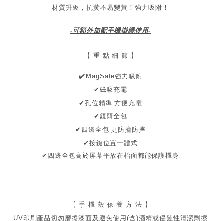
材質升級，抗黃不易變黃！
強力吸附！
-可額外加配手機掛繩使用-
【 重 點 細 節 】
✔
️MagSafe強力吸附
✔磁吸充電
孔位精準 方便充電
✔
✔鏡頭全包
✔四邊全包
更防撞防摔
✔按鍵位置一體式
✔
四邊全包
高於屏幕
平放在枱面都能保護機身
【 手 機 殼 保 養 方 法 】
UV印刷產品切勿磨擦漆面及
避免
使用(含)酒精或侵蝕性清潔劑擦