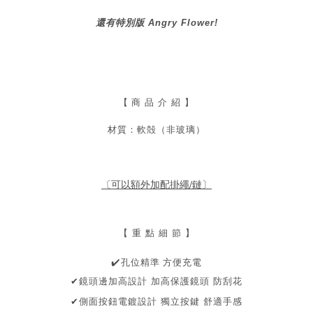
還有特別版 Angry Flower!
【
商 品 介 紹 】
材質：軟殻（非玻璃）
〔可以額外加配掛繩/鏈〕
【 重 點 細 節 】
️
孔位精準 方便充電
✔
✔鏡頭邊加高設計
加高保護鏡頭
防刮花
✔側面按鈕電鍍設計
獨立按鍵
舒適手感