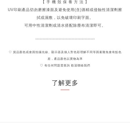
【 手 機 殼 保 養 方 法 】
UV印刷產品切勿磨擦漆面及
避免
使用(含)酒精或侵蝕性清潔劑擦
拭或濕敷，以免破壞印刷字面。
可用中性清潔劑或清水搭配除塵布清潔即可。
-----------------------------------------
♡ 貨品顏色或會因拍攝光線、顯示器及個人對色彩理解不同
等因素難免會有點色
差，產品顏色以實物為準
♡ 有任何問題需查詢 歡迎聯絡我們
了解更多