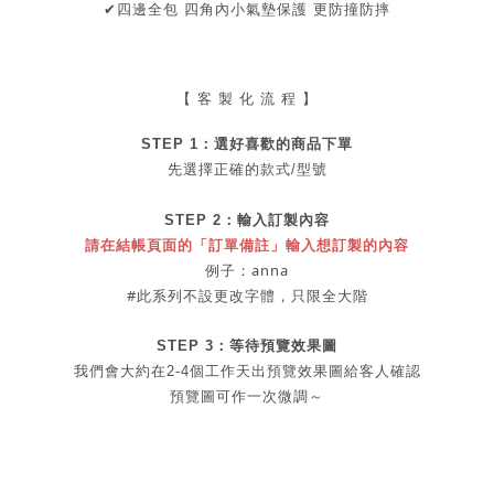
✔
四邊全包 四角內小氣墊保護 更防撞防摔
【 客 製 化 流 程 】
STEP 1：
選好喜歡的商品
下單
先選擇正確的款式/型號
STEP 2：
輸入訂製內容
請在結帳頁面的「訂單備註」輸入想訂製的內容
例子：anna
#此系列不設更改字體，
只限全大階
STEP 3：等待預覽效果圖
我們會大約在2-4個工作天出
預覽
效果圖給客人確認
預覽圖可作一次微調～