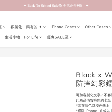
✦ 𝐁𝐚𝐜𝐤 𝐓𝐨 𝐒𝐜𝐡𝐨𝐨𝐥 𝐒𝐚𝐥𝐞📚 全店兩件𝟗折！✦
✦ 𝐁𝐚𝐜𝐤 𝐓𝐨 𝐒𝐜𝐡𝐨𝐨𝐥 𝐒𝐚𝐥𝐞📚 全店兩件𝟗折！✦
✦ 全店購物滿 𝐇𝐊𝐃𝟑𝟓𝟎 即享順豐站/智能櫃免運費！✦
區
客製化｜獨有的 ✦
iPhone Cases
Other Cases
✦ 𝐁𝐚𝐜𝐤 𝐓𝐨 𝐒𝐜𝐡𝐨𝐨𝐥 𝐒𝐚𝐥𝐞📚 全店兩件𝟗折！✦
生活小物｜For Life
優惠SALE區
Black x 
防摔幻彩鐳
可加客製化文字／不客
此商品備貨時間約七至十
*套在深色或淺色機上
*僅限 iPhone 16 或