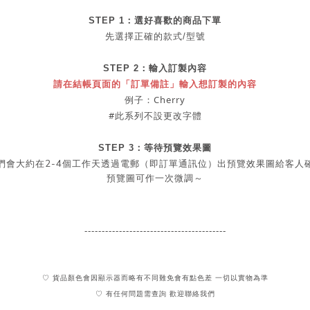
STEP 1：
選好喜歡的商品
下單
先選擇正確的款式/型號
STEP 2：
輸入訂製內容
請在結帳頁面的「訂單備註」輸入想訂製的內容
例子：Cherry
#此系列不設更改字體
STEP 3：等待預覽效果圖
2-4
們會大約在
個工作天透過電郵（即訂單通訊位）出預覽效果圖給客人
預覽圖可作一次微調～
-----------------------------------------
♡ 貨品顏色會因顯示器而略有不同難免會有點色差 一切以實物為準
♡ 有任何問題需查詢 歡迎聯絡我們