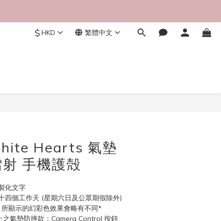
$
HKD
繁體中文
立即購買
White Hearts 氣墊
射 手機護殻
製化文字
四個工作天 (星期六日及公眾期假除外)
，所顯示的幻彩色效果會略有不同*
以上之氣墊防摔款：Camera Control 按鈕