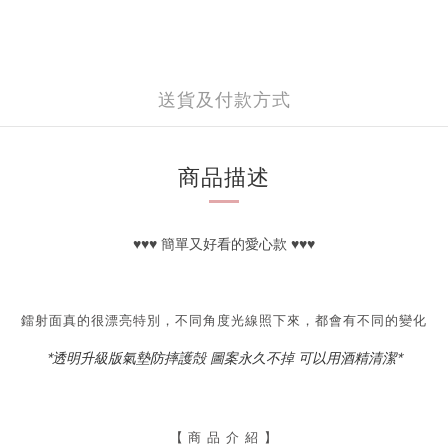
送貨及付款方式
商品描述
♥
♥
♥
簡單又好看的愛心款
♥
♥
♥
鐳射面真的很漂亮特別，不同角度光線照下來，都會有不同的變化
*透明升級版氣墊防摔護殻 圖案永久不掉 可以用酒精清潔*
【
商 品 介 紹 】