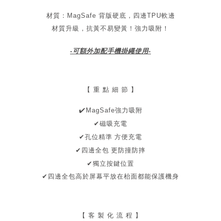
材質：MagSafe 背版硬底，四邊TPU軟邊
材質升級，抗黃不易變黃！
強力吸附！
-可額外加配手機掛繩使用-
【 重 點 細 節 】
✔
️MagSafe強力吸附
✔磁吸充電
孔位精準 方便充電
✔
✔四邊全包
更防撞防摔
✔
獨立
按鍵位置
✔
四邊全包
高於屏幕
平放在枱面都能保護機身
【 客 製 化 流 程 】