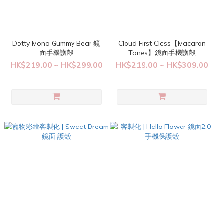
Dotty Mono Gummy Bear 鏡
Cloud First Class【Macaron
面手機護殻
Tones】鏡面手機護殻
HK$219.00 ~ HK$299.00
HK$219.00 ~ HK$309.00