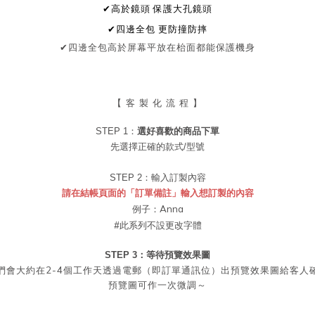
✔高於鏡頭
保護大孔鏡頭
✔四邊全包
更防撞防摔
✔
四邊全包
高於屏幕
平放在枱面都能保護機身
【 客 製 化 流 程 】
STEP 1：
選好喜歡的商品
下單
先選擇正確的款式/型號
STEP 2：
輸入訂製內容
請在結帳頁面的「訂單備註」輸入想訂製的內容
例子：Anna
#此系列不設更改字體
STEP 3：等待預覽效果圖
2-4
們會大約在
個工作天透過電郵（即訂單通訊位）出預覽效果圖給客人
預覽圖可作一次微調～