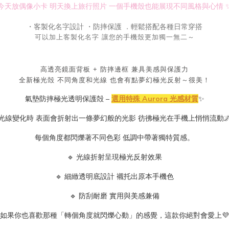
今天放偶像小卡 明天換上旅行照片 一個手機殼也能展現不同風格與心情 
・客製化名字設計
・防摔保護
．輕鬆搭配各種日常穿搭
可以加上客製化名字 讓您的手機殼更加獨一無二～
高透亮鏡面背板 + 防摔邊框 兼具美感與保護力
全新極光殻
不同角度和光線 也會有點夢幻極光反射～很美！
氣墊防摔極光透明保護殻 –
選用特殊 Aurora 光感材質
✨
光線變化時 表面會折射出一條夢幻般的光影 彷彿極光在手機上悄悄流動
每個角度都閃爍著不同色彩 低調中帶著獨特質感。
🔹 光線折射呈現極光反射效果
🔹 細緻透明底設計 襯托出原本手機色
🔹 防刮耐磨 實用與美感兼備
如果你也喜歡那種「轉個角度就閃爍心動」的感覺，這款你絕對會愛上💜