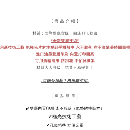
【
商 品 介 紹 】
材質：防彎
硬底
背版，四邊TPU軟邊
*全新雙層技術*
用新技術工藝 把極光片材注塑到手機殼中 永不脫落 亦不會隨著時間而
進口油墨雙層印刷 內置打印圖案
可用酒精清潔 防刮花 不怕掉圖案
材質大大升級，抗黃不易變黃！
-可額外加配手機掛繩使用-
【 重 點 細 節 】
✔
️雙層內置印刷 永不脫落（氣墊防摔版本）
✔極光技術工藝
✔
孔位精準 方便充電