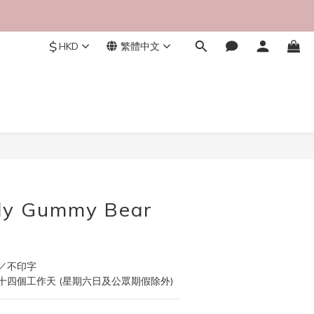
$
HKD
繁體中文
立即購買
lly Gummy Bear
／不印字
四個工作天 (星期六日及公眾期假除外)