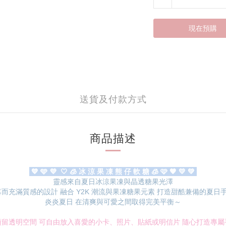
現在預購
送貨及付款方式
商品描述
💙 🩵 💜 🤍 🧊 冰 涼 果 凍 熊 仔 軟 糖 🧊 🩷 🧡 💛 💚
靈感來自夏日冰涼果凍與晶透糖果光澤
落而充滿質感的設計
融合 Y2K 潮流與果凍糖果元素 打造甜酷兼備的夏日
炎炎夏日 在清爽與可愛之間取得完美平衡～
預留透明空間 可自由放入喜愛的小卡、照片、貼紙或明信片 隨心打造專屬