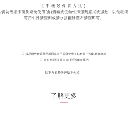
【 手 機 殼 保 養 方 法 】
品切勿磨擦漆面及
避免
使用(含)酒精或侵蝕性清潔劑擦拭或濕敷，以免破
可用中性清潔劑或清水搭配除塵布清潔即可。
-----------------------------------------
♡ 貨品顏色會因顯示器而略有不同難免會有點色差 一切以實物為準
♡ 有任何問題需查詢 歡迎聯絡我們
以下為氣墊防摔版本介紹：
了解更多