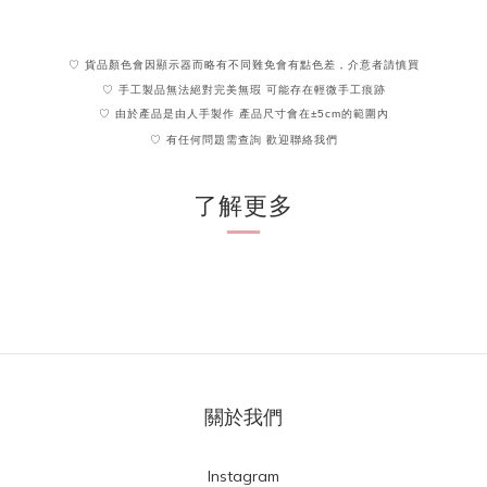
♡ 貨品顏色會因顯示器而略有不同難免會有點色差，介意者請慎買
♡ 手工製品無法絕對完美無瑕 可能存在輕微手工痕跡
♡
由於產
品
是由人手製作 產品尺寸會在
±5cm的範圍內
♡ 有任何問題需查詢 歡迎聯絡我們
了解更多
關於我們
Instagram