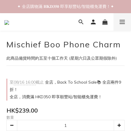
✦ 全店購物滿 𝐇𝐊𝐃𝟑𝟓𝟎 即享順豐站/智能櫃免運費！✦
✦ 𝐁𝐚𝐜𝐤 𝐓𝐨 𝐒𝐜𝐡𝐨𝐨𝐥 𝐒𝐚𝐥𝐞📚 全店兩件𝟗折！✦
✦ 𝐁𝐚𝐜𝐤 𝐓𝐨 𝐒𝐜𝐡𝐨𝐨𝐥 𝐒𝐚𝐥𝐞📚 全店兩件𝟗折！✦
Mischief Boo Phone Charm
此商品備貨時間約五至十個工作天 (星期六日及公眾期假除外)
至
08/16 16:00
截止
全店，Back To School Sale📚 全店兩件9
折！
全店，消費滿 HKD350 即享順豐站/智能櫃免運費！
HK$239.00
數量