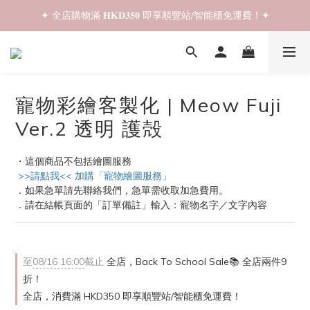
✦ 全店購物滿 𝐇𝐊𝐃𝟑𝟓𝟎 即享順豐站/智能櫃免運費！✦
✦ 𝐁𝐚𝐜𝐤 𝐓𝐨 𝐒𝐜𝐡𝐨𝐨𝐥 𝐒𝐚𝐥𝐞📚 全店兩件𝟗折！✦
✦ 𝐁𝐚𝐜𝐤 𝐓𝐨 𝐒𝐜𝐡𝐨𝐨𝐥 𝐒𝐚𝐥𝐞📚 全店兩件𝟗折！✦
寵物彩繪客製化 | Meow Fuji
Ver.2 透明 護殻
・這個商品不包括繪圖服務
 >>請點我<< 加購「寵物繪圖服務」
．如果急單請先聯絡我們，急單需收取加急費用。
．請在結帳頁面的「訂單備註」輸入：寵物名字／文字內容
至
08/16 16:00
截止
全店，Back To School Sale📚 全店兩件9
折！
全店，消費滿 HKD350 即享順豐站/智能櫃免運費！