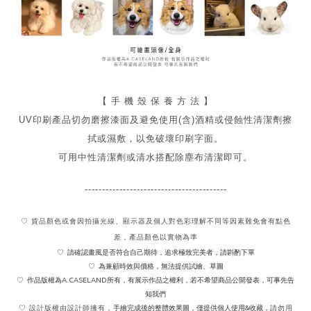
【 手 機 殼 保 養 方 法 】
UV印刷產品切勿磨擦漆面及
避免
使用(含)酒精或侵蝕性清潔劑擦
拭或濕敷，以免破壞印刷字面。
可用中性清潔劑或清水搭配除塵布清潔即可。
-----------------------------------------
♡ 貨品顏色或會因拍攝光線、顯示器及個人對色彩理解不同
等因素難免會有點色
差，產品顏色以實物為準
請確認畫風是否符合自己期待，追求極致完美者，請斟酌下單
♡
為兼顧時效與價格，無法提供試繪、草圖
♡
作品版權為A.CASELAND所有，有展示作品之權利，若不希望商品公開發表，可事先告
♡
知我們
手繪完成後的整體效果圖，僅提供個人使用&收藏，
♡ 設計版權由設計師擁有，
請勿用