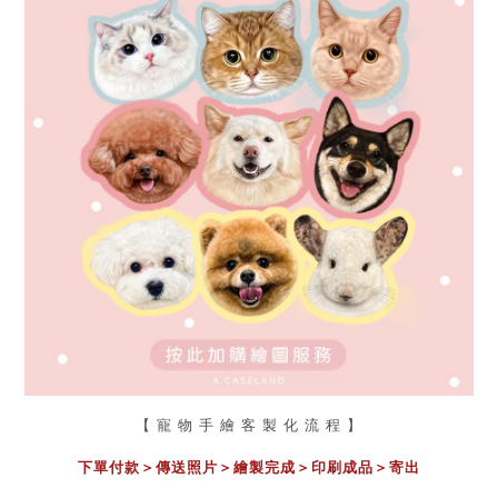
【 寵 物 手 繪 客 製 化 流 程 】
下單付款＞傳送照片
＞
繪製完成
＞
印刷成品
＞
寄出