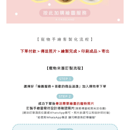
【 寵 物 手 繪 客 製 化 流 程 】
下單付款＞傳送照片
＞
繪製完成
＞
印刷成品
＞
寄出