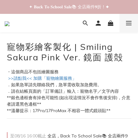
✦ 𝐁𝐚𝐜𝐤 𝐓𝐨 𝐒𝐜𝐡𝐨𝐨𝐥 𝐒𝐚𝐥𝐞📚 全店兩件𝟗折！✦
✦ 𝐁𝐚𝐜𝐤 𝐓𝐨 𝐒𝐜𝐡𝐨𝐨𝐥 𝐒𝐚𝐥𝐞📚 全店兩件𝟗折！✦
✦ 全店購物滿 𝐇𝐊𝐃𝟑𝟓𝟎 即享順豐站/智能櫃免運費！✦
✦ 𝐁𝐚𝐜𝐤 𝐓𝐨 𝐒𝐜𝐡𝐨𝐨𝐥 𝐒𝐚𝐥𝐞📚 全店兩件𝟗折！✦
寵物彩繪客製化 | Smiling
Sakura Pink Ver. 鏡面 護殻
・這個商品不包括繪圖服務
 >>請點我<< 加購「寵物繪圖服務」
．如果急單請先聯絡我們，急單需收取加急費用。
．請在結帳頁面的「訂單備註」輸入：寵物名字／文字內容
**銀色邊框會有掉色可能性(如出現這情況不會作售後安排)，介意
者請選黑色邊框**
**溫馨提示：17Pro/17ProMax 不相容一體式鏡頭貼**
至
08/16 16:00
截止
全店，Back To School Sale📚 全店兩件9