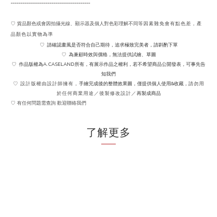
-----------------------------------------
♡ 貨品顏色或會因拍攝光線、顯示器及個人對色彩理解不同
等因素難免會有點色差，產
品顏色以實物為準
請確認畫風是否符合自己期待，追求極致完美者，請斟酌下單
♡
為兼顧時效與價格，無法提供試繪、草圖
♡
作品版權為A.CASELAND所有，有展示作品之權利，若不希望商品公開發表，可事先告
♡
知我們
手繪完成後的整體效果圖，僅提供個人使用&收藏，
♡ 設計版權由設計師擁有，
請勿用
再製成商品
於任何商業用途／後製修改設計／
♡ 有任何問題需查詢 歡迎聯絡我們
了解更多