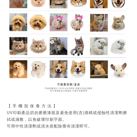
【 手 機 殼 保 養 方 法 】
UV印刷產品切勿磨擦漆面及
避免
使用(含)酒精或侵蝕性清潔劑擦
拭或濕敷，以免破壞印刷字面。
可用中性清潔劑或清水搭配除塵布清潔即可。