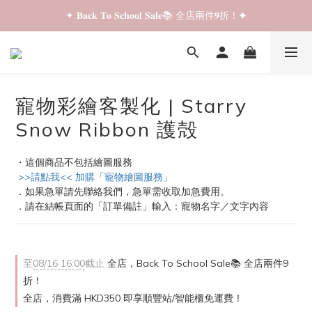
✦ 𝐁𝐚𝐜𝐤 𝐓𝐨 𝐒𝐜𝐡𝐨𝐨𝐥 𝐒𝐚𝐥𝐞📚 全店兩件𝟗折！✦
✦ 𝐁𝐚𝐜𝐤 𝐓𝐨 𝐒𝐜𝐡𝐨𝐨𝐥 𝐒𝐚𝐥𝐞📚 全店兩件𝟗折！✦
✦ 全店購物滿 𝐇𝐊𝐃𝟑𝟓𝟎 即享順豐站/智能櫃免運費！✦
✦ 𝐁𝐚𝐜𝐤 𝐓𝐨 𝐒𝐜𝐡𝐨𝐨𝐥 𝐒𝐚𝐥𝐞📚 全店兩件𝟗折！✦
寵物彩繪客製化 | Starry
Snow Ribbon 護殻
・這個商品不包括繪圖服務
 >>請點我<< 加購「寵物繪圖服務」
．如果急單請先聯絡我們，急單需收取加急費用。
．請在結帳頁面的「訂單備註」輸入：寵物名字／文字內容
至
08/16 16:00
截止
全店，Back To School Sale📚 全店兩件9
折！
全店，消費滿 HKD350 即享順豐站/智能櫃免運費！