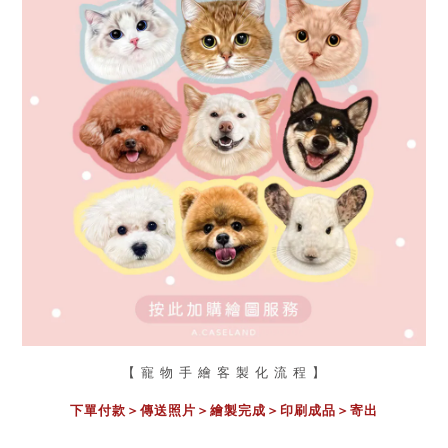
【 寵 物 手 繪 客 製 化 流 程 】
下單付款＞傳送照片
＞
繪製完成
＞
印刷成品
＞
寄出