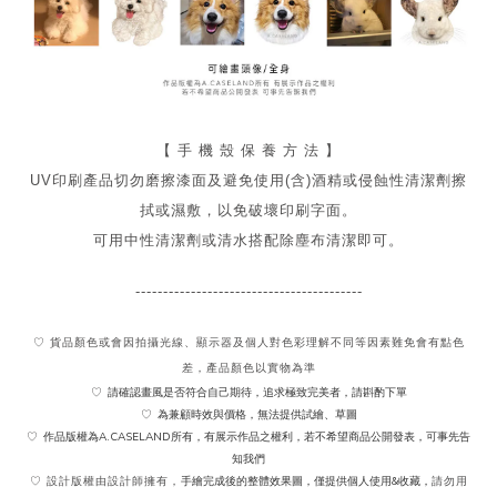
【 手 機 殼 保 養 方 法 】
UV印刷產品切勿磨擦漆面及
避免
使用(含)酒精或侵蝕性清潔劑擦
拭或濕敷，以免破壞印刷字面。
可用中性清潔劑或清水搭配除塵布清潔即可。
-----------------------------------------
♡ 貨品顏色或會因拍攝光線、顯示器及個人對色彩理解不同
等因素難免會有點色
差，產品顏色以實物為準
請確認畫風是否符合自己期待，追求極致完美者，請斟酌下單
♡
為兼顧時效與價格，無法提供試繪、草圖
♡
作品版權為A.CASELAND所有，有展示作品之權利，若不希望商品公開發表，可事先告
♡
知我們
手繪完成後的整體效果圖，僅提供個人使用&收藏，
♡ 設計版權由設計師擁有，
請勿用