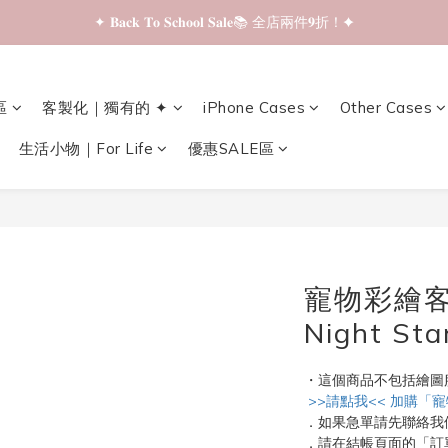
✦ 𝐁𝐚𝐜𝐤 𝐓𝐨 𝐒𝐜𝐡𝐨𝐨𝐥 𝐒𝐚𝐥𝐞📚 全店兩件𝟗折！✦
✦ 𝐁𝐚𝐜𝐤 𝐓𝐨 𝐒𝐜𝐡𝐨𝐨𝐥 𝐒𝐚𝐥𝐞📚 全店兩件𝟗折！✦
✦ 全店購物滿 𝐇𝐊𝐃𝟑𝟓𝟎 即享順豐站/智能櫃免運費！✦
區
客製化｜獨有的 ✦
iPhone Cases
Other Cases
✦ 𝐁𝐚𝐜𝐤 𝐓𝐨 𝐒𝐜𝐡𝐨𝐨𝐥 𝐒𝐚𝐥𝐞📚 全店兩件𝟗折！✦
生活小物｜For Life
優惠SALE區
寵物彩繪客製
Night St
・這個商品不包括繪圖
 >>請點我<< 加購「
．如果急單請先聯絡我
．請在結帳頁面的「訂