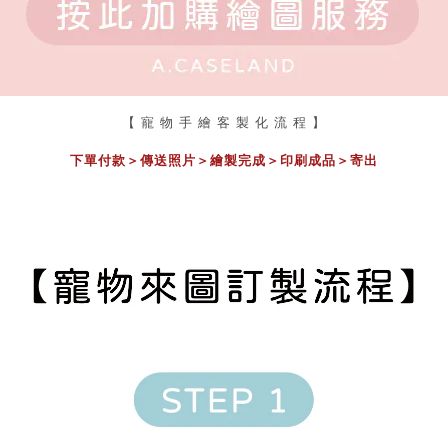
【 寵 物 手 繪 客 製 化 流 程 】
下單付款＞傳送照片
＞
繪製完成
＞
印刷成品
＞
寄出