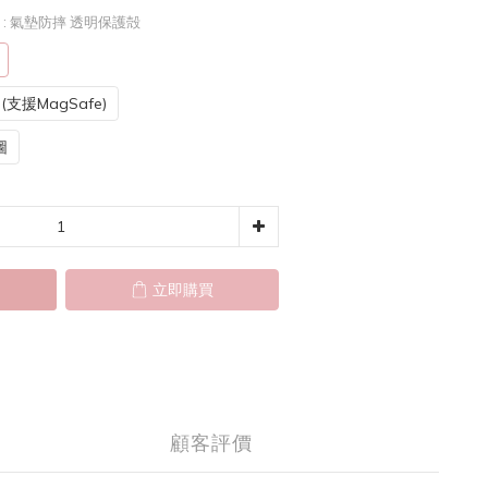
e
: 氣墊防摔 透明保護殻
支援MagSafe)
圖
立即購買
顧客評價