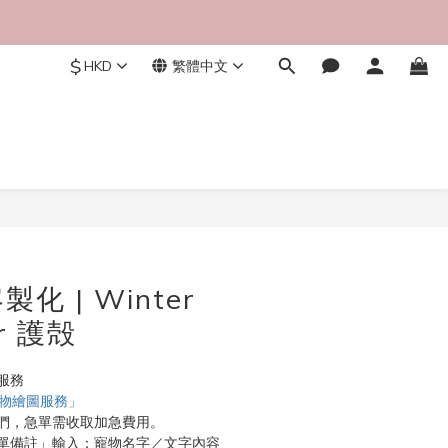
$
HKD
繁體中文
立即購買
化 | Winter
ar 護殻
服務
寵物繪圖服務」
們，急單需收取加急費用。
單備註」輸入：寵物名字／文字內容