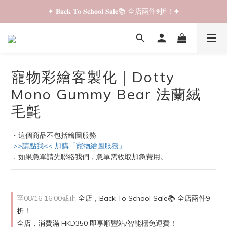
✦ 𝐁𝐚𝐜𝐤 𝐓𝐨 𝐒𝐜𝐡𝐨𝐨𝐥 𝐒𝐚𝐥𝐞📚 全店兩件𝟗折！✦
✦ 𝐁𝐚𝐜𝐤 𝐓𝐨 𝐒𝐜𝐡𝐨𝐨𝐥 𝐒𝐚𝐥𝐞📚 全店兩件𝟗折！✦
✦ 全店購物滿 𝐇𝐊𝐃𝟑𝟓𝟎 即享順豐站/智能櫃免運費！✦
✦ 𝐁𝐚𝐜𝐤 𝐓𝐨 𝐒𝐜𝐡𝐨𝐨𝐥 𝐒𝐚𝐥𝐞📚 全店兩件𝟗折！✦
寵物彩繪客製化｜Dotty
Mono Gummy Bear 法蘭絨
毛氈
・這個商品不包括繪圖服務
 >>請點我<< 加購「寵物繪圖服務」
．如果急單請先聯絡我們，急單需收取加急費用。
至
08/16 16:00
截止
全店，Back To School Sale📚 全店兩件9
折！
全店，消費滿 HKD350 即享順豐站/智能櫃免運費！