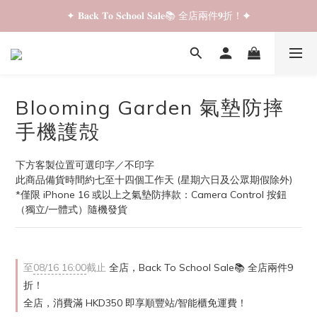
✦ 𝐁𝐚𝐜𝐤 𝐓𝐨 𝐒𝐜𝐡𝐨𝐨𝐥 𝐒𝐚𝐥𝐞📚 全店兩件𝟗折！✦
✦ 𝐁𝐚𝐜𝐤 𝐓𝐨 𝐒𝐜𝐡𝐨𝐨𝐥 𝐒𝐚𝐥𝐞📚 全店兩件𝟗折！✦
✦ 全店購物滿 𝐇𝐊𝐃𝟑𝟓𝟎 即享順豐站/智能櫃免運費！✦
✦ 𝐁𝐚𝐜𝐤 𝐓𝐨 𝐒𝐜𝐡𝐨𝐨𝐥 𝐒𝐚𝐥𝐞📚 全店兩件𝟗折！✦
Blooming Garden 氣墊防摔
手機護殻
下方客製位置可選印字／不印字
此商品備貨時間約七至十四個工作天 (星期六日及公眾期假除外)
*僅限 iPhone 16 或以上之氣墊防摔款：Camera Control 按鈕
（獨立/一體式）隨機發貨
至
08/16 16:00
截止
全店，Back To School Sale📚 全店兩件9
折！
全店，消費滿 HKD350 即享順豐站/智能櫃免運費！