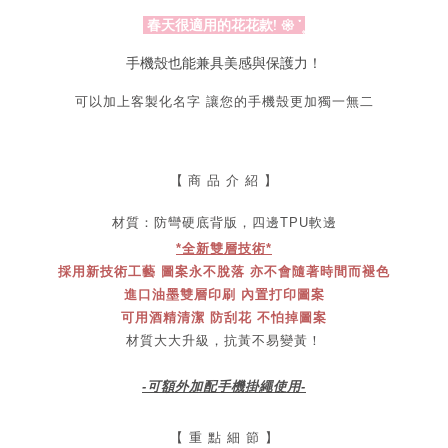
春天很適用的花花款! 𑁍 ་۪
手機殼也能兼具美感與保護力！
可以加上客製化名字 讓您的手機殼更加獨一無二
【
商 品 介 紹 】
材質：防彎
硬底
背版，四邊TPU軟邊
*全新雙層技術*
採用新技術工藝 圖案永不脫落 亦不會隨著時間而褪色
進口油墨雙層印刷 內置打印圖案
可用酒精清潔 防刮花 不怕掉圖案
材質大大升級，抗黃不易變黃！
-可額外加配手機掛繩使用-
【 重 點 細 節 】