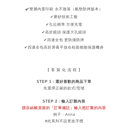
✔
️雙層內置印刷 永不脫落（氣墊防摔版本）
✔磨砂技術工藝
孔位精準 方便充電
✔
保護大孔鏡頭
✔高於鏡頭
✔四邊全包
更防撞防摔
✔
四邊全包
高於屏幕
平放在枱面都能保護機身
【 客 製 化 流 程 】
STEP 1：
選好喜歡的商品
下單
先選擇正確的款式/型號
STEP 2：
輸入訂製內容
請在結帳頁面的「訂單備註」輸入想訂製的內容
例子：Anna
#此系列不設更改字體