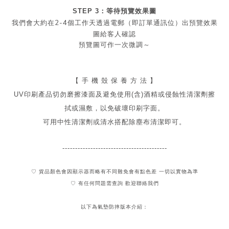
STEP 3：等待預覽效果圖
2-4
我們會大約在
個工作天透過電郵（即訂單通訊位）出預覽效果
圖給客人確認
預覽圖可作一次微調～
【 手 機 殼 保 養 方 法 】
UV印刷產品切勿磨擦漆面及
避免
使用(含)酒精或侵蝕性清潔劑擦
拭或濕敷，以免破壞印刷字面。
可用中性清潔劑或清水搭配除塵布清潔即可。
-----------------------------------------
♡ 貨品顏色會因顯示器而略有不同難免會有點色差 一切以實物為準
♡ 有任何問題需查詢 歡迎聯絡我們
以下為氣墊防摔版本介紹：