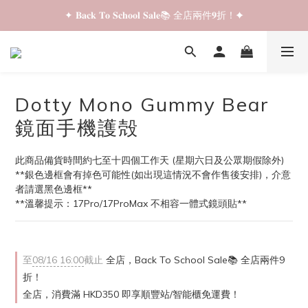
✦ 𝐁𝐚𝐜𝐤 𝐓𝐨 𝐒𝐜𝐡𝐨𝐨𝐥 𝐒𝐚𝐥𝐞📚 全店兩件𝟗折！✦
✦ 𝐁𝐚𝐜𝐤 𝐓𝐨 𝐒𝐜𝐡𝐨𝐨𝐥 𝐒𝐚𝐥𝐞📚 全店兩件𝟗折！✦
✦ 全店購物滿 𝐇𝐊𝐃𝟑𝟓𝟎 即享順豐站/智能櫃免運費！✦
✦ 𝐁𝐚𝐜𝐤 𝐓𝐨 𝐒𝐜𝐡𝐨𝐨𝐥 𝐒𝐚𝐥𝐞📚 全店兩件𝟗折！✦
Dotty Mono Gummy Bear
鏡面手機護殻
此商品備貨時間約七至十四個工作天 (星期六日及公眾期假除外)
**銀色邊框會有掉色可能性(如出現這情況不會作售後安排)，介意
者請選黑色邊框**
**溫馨提示：17Pro/17ProMax 不相容一體式鏡頭貼**
至
08/16 16:00
截止
全店，Back To School Sale📚 全店兩件9
折！
全店，消費滿 HKD350 即享順豐站/智能櫃免運費！