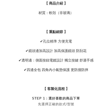
【 商品介紹 】
材質：軟殻（非玻璃）
【 重點細節 】
✔孔位精準 方便充電
✔鏡頭邊加高設計 加高保護鏡頭 防刮花
✔透明邊：側面按鈕電鍍設計 獨立按鍵 舒適手感
✔四邊全包 四角內小氣墊保護 更防撞防摔
【 客製化流程 】
STEP 1：
選好喜歡的商品
下單
先選擇正確的款式/型號