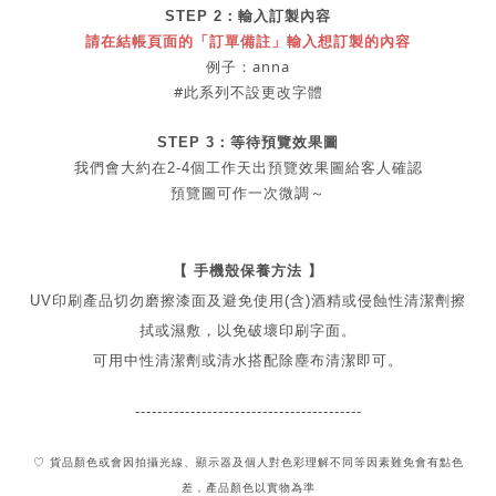
STEP 2：
輸入訂製內容
請在結帳頁面的「訂單備註」輸入想訂製的內容
例子：anna
#此系列不設更改字體
STEP 3：等待預覽效果圖
我們會大約在2-4個工作天出
預覽
效果圖給客人確認
預覽圖可作一次微調～
【 手機殼保養方法 】
UV印刷產品切勿磨擦漆面及
避免
使用(含)酒精或侵蝕性清潔劑擦
拭或濕敷，以免破壞印刷字面。
可用中性清潔劑或清水搭配除塵布清潔即可。
-----------------------------------------
♡ 貨品顏色或會因拍攝光線、顯示器及個人對色彩理解不同
等因素難免會有點色
差，產品顏色以實物為準