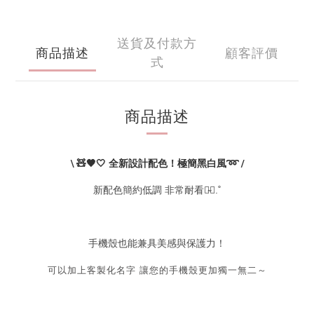
送貨及付款方
商品描述
顧客評價
式
商品描述
\ 🧸🖤🤍 全新設計配色！極簡黑白風➿ /
新配色簡約低調 非常耐看♡̴⟡.˚
手機殼也能兼具美感與保護力！
可以加上客製化名字 讓您的手機殼更加獨一無二～