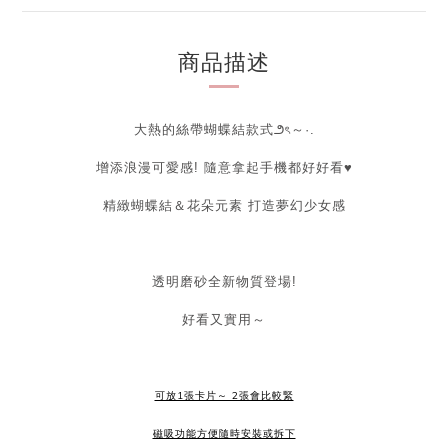
商品描述
大熱的絲帶蝴蝶結款式౨ৎ～·.
增添浪漫可愛感! 隨意拿起手機都好好看♥
精緻蝴蝶結＆花朵元素 打造夢幻少女感
透明磨砂全新物質登場!
好看又實用～
可放1張卡片～ 2張會比較緊
磁吸功能方便隨時安裝或拆下