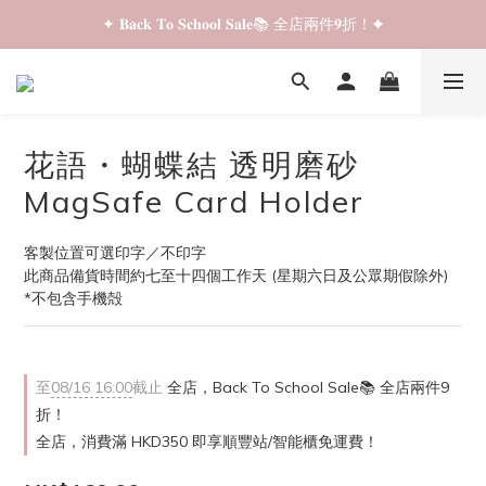
✦ 𝐁𝐚𝐜𝐤 𝐓𝐨 𝐒𝐜𝐡𝐨𝐨𝐥 𝐒𝐚𝐥𝐞📚 全店兩件𝟗折！✦
✦ 𝐁𝐚𝐜𝐤 𝐓𝐨 𝐒𝐜𝐡𝐨𝐨𝐥 𝐒𝐚𝐥𝐞📚 全店兩件𝟗折！✦
✦ 全店購物滿 𝐇𝐊𝐃𝟑𝟓𝟎 即享順豐站/智能櫃免運費！✦
✦ 𝐁𝐚𝐜𝐤 𝐓𝐨 𝐒𝐜𝐡𝐨𝐨𝐥 𝐒𝐚𝐥𝐞📚 全店兩件𝟗折！✦
花語・蝴蝶結 透明磨砂
MagSafe Card Holder
客製位置可選印字／不印字
此商品備貨時間約七至十四個工作天 (星期六日及公眾期假除外)
*不包含手機殻
至
08/16 16:00
截止
全店，Back To School Sale📚 全店兩件9
折！
全店，消費滿 HKD350 即享順豐站/智能櫃免運費！