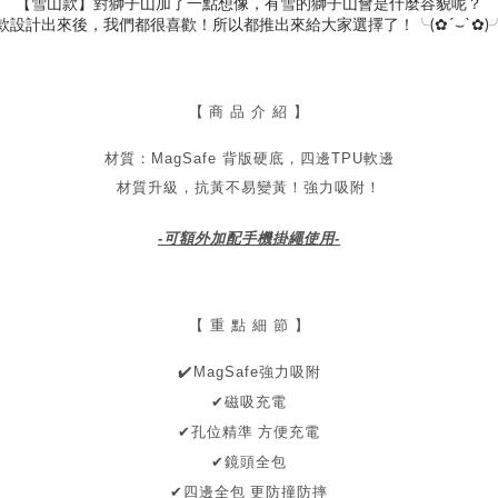
【雪山款】對獅子山加了一點想像，有雪的獅子山會是什麼容貌呢？
款設計出來後，我們都很喜歡！所以都推出來給大家選擇了！╰(✿´⌣`✿)
【
商 品 介 紹 】
材質：MagSafe 背版硬底，四邊TPU軟邊
材質升級，抗黃不易變黃！
強力吸附！
-可額外加配手機掛繩使用-
【 重 點 細 節 】
✔
️MagSafe強力吸附
✔磁吸充電
孔位精準 方便充電
✔
✔鏡頭全包
✔四邊全包
更防撞防摔