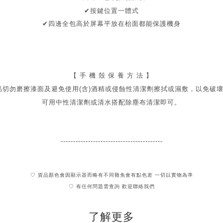
✔按鍵位置一體式
✔
四邊全包
高於屏幕
平放在枱面都能保護機身
【 手 機 殼 保 養 方 法 】
品切勿磨擦漆面及
避免
使用(含)酒精或侵蝕性清潔劑擦拭或濕敷，以免破
可用中性清潔劑或清水搭配除塵布清潔即可。
-----------------------------------------
♡ 貨品顏色會因顯示器而略有不同難免會有點色差 一切以實物為準
♡ 有任何問題需查詢 歡迎聯絡我們
了解更多