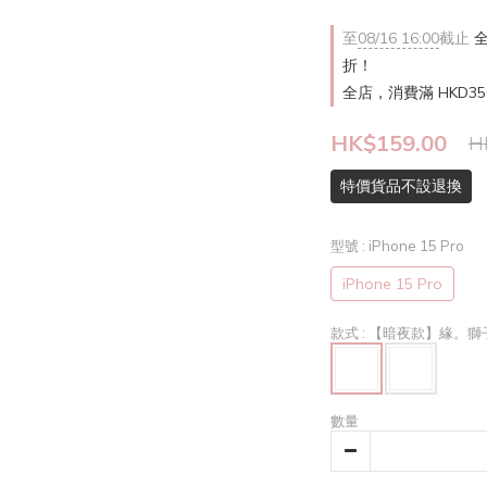
至
08/16 16:00
截止
全
折！
全店，消費滿 HKD3
HK$159.00
H
特價貨品不設退換
型號
: iPhone 15 Pro
iPhone 15 Pro
款式
: 【暗夜款】緣。獅子
數量