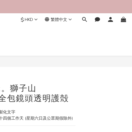
$
HKD
繁體中文
立即購買
 緣。獅子山
e 全包鏡頭透明護殻
製化文字
四個工作天 (星期六日及公眾期假除外)