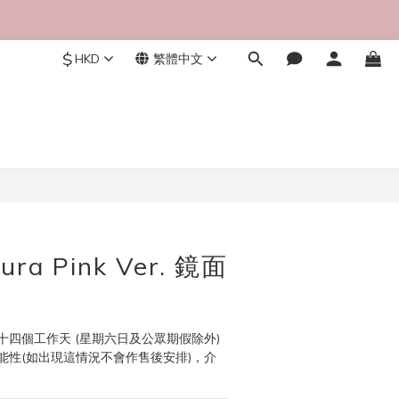
$
HKD
繁體中文
立即購買
ura Pink Ver. 鏡面
四個工作天 (星期六日及公眾期假除外)
能性(如出現這情況不會作售後安排)，介