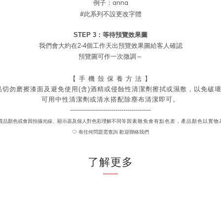
例子：anna
#此系列不設更改字體
STEP 3：等待預覽效果圖
我們會大約在2-4個工作天出
預覽
效果圖給客人確認
預覽圖可作一次微調～
【 手 機 殼 保 養 方 法 】
品切勿磨擦漆面及
避免
使用(含)酒精或侵蝕性清潔劑擦拭或濕敷，以免破
可用中性清潔劑或清水搭配除塵布清潔即可。
-----------------------------------------
 貨品顏色或會因拍攝光線、顯示器及個人對色彩理解不同
等因素難免會有點色差，產品顏色以實物
♡ 有任何問題需查詢 歡迎聯絡我們
了解更多