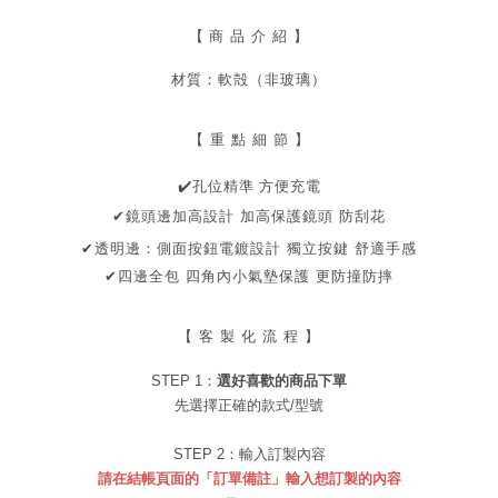
【
商 品 介 紹 】
材質：軟殻（非玻璃）
【 重 點 細 節 】
✔
孔位精準 方便充電
✔鏡頭邊加高設計
加高保護鏡頭
防刮花
✔透明邊：側面按鈕電鍍設計
獨立按鍵
舒適手感
✔
四邊全包 四角內小氣墊保護 更防撞防摔
【 客 製 化 流 程 】
STEP 1：
選好喜歡的商品
下單
先選擇正確的款式/型號
STEP 2：
輸入訂製內容
請在結帳頁面的「訂單備註」輸入想訂製的內容