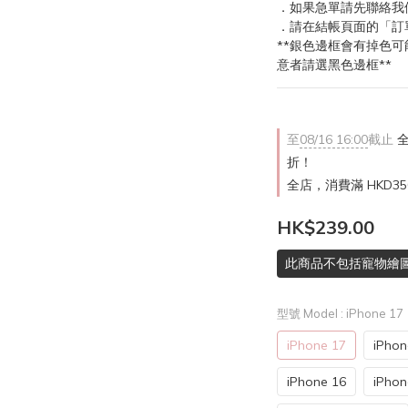
．如果急單請先聯絡我
．請在結帳頁面的「訂
**銀色邊框會有掉色可
意者請選黑色邊框**
至
08/16 16:00
截止
全
折！
全店，消費滿 HKD3
HK$239.00
此商品不包括寵物繪圖
型號 Model
: iPhone 17
iPhone 17
iPhon
iPhone 16
iPhon