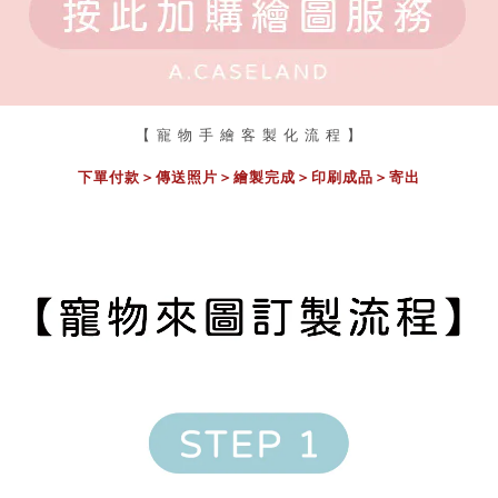
【 寵 物 手 繪 客 製 化 流 程 】
下單付款＞傳送照片
＞
繪製完成
＞
印刷成品
＞
寄出