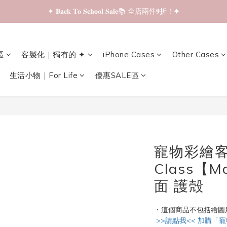
✦ 𝐁𝐚𝐜𝐤 𝐓𝐨 𝐒𝐜𝐡𝐨𝐨𝐥 𝐒𝐚𝐥𝐞📚 全店兩件𝟗折！✦
✦ 𝐁𝐚𝐜𝐤 𝐓𝐨 𝐒𝐜𝐡𝐨𝐨𝐥 𝐒𝐚𝐥𝐞📚 全店兩件𝟗折！✦
✦ 全店購物滿 𝐇𝐊𝐃𝟑𝟓𝟎 即享順豐站/智能櫃免運費！✦
✦ 𝐁𝐚𝐜𝐤 𝐓𝐨 𝐒𝐜𝐡𝐨𝐨𝐥 𝐒𝐚𝐥𝐞📚 全店兩件𝟗折！✦
區
客製化｜獨有的 ✦
iPhone Cases
Other Cases
生活小物｜For Life
優惠SALE區
寵物彩繪客製化
Class【M
面 護殻
・這個商品不包括繪圖
 >>請點我<< 加購「