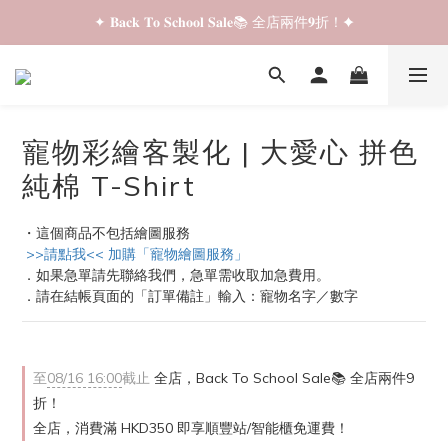
✦ 𝐁𝐚𝐜𝐤 𝐓𝐨 𝐒𝐜𝐡𝐨𝐨𝐥 𝐒𝐚𝐥𝐞📚 全店兩件𝟗折！✦
✦ 𝐁𝐚𝐜𝐤 𝐓𝐨 𝐒𝐜𝐡𝐨𝐨𝐥 𝐒𝐚𝐥𝐞📚 全店兩件𝟗折！✦
✦ 全店購物滿 𝐇𝐊𝐃𝟑𝟓𝟎 即享順豐站/智能櫃免運費！✦
✦ 𝐁𝐚𝐜𝐤 𝐓𝐨 𝐒𝐜𝐡𝐨𝐨𝐥 𝐒𝐚𝐥𝐞📚 全店兩件𝟗折！✦
寵物彩繪客製化 | 大愛心 拼色
純棉 T-Shirt
・這個商品不包括繪圖服務
 >>請點我<< 加購「寵物繪圖服務」
．如果急單請先聯絡我們，急單需收取加急費用。
．請在結帳頁面的「訂單備註」輸入：寵物名字／數字
至
08/16 16:00
截止
全店，Back To School Sale📚 全店兩件9
折！
全店，消費滿 HKD350 即享順豐站/智能櫃免運費！