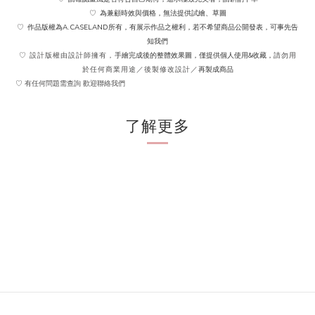
為兼顧時效與價格，無法提供試繪、草圖
♡
作品版權為A.CASELAND所有，有展示作品之權利，若不希望商品公開發表，可事先告
♡
知我們
手繪完成後的整體效果圖，僅提供個人使用&收藏，
♡ 設計版權由設計師擁有，
請勿用
再製成商品
於任何商業用途／後製修改設計／
♡ 有任何問題需查詢 歡迎聯絡我們
了解更多