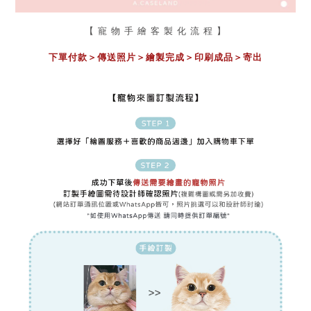
【 寵 物 手 繪 客 製 化 流 程 】
下單付款＞傳送照片
＞
繪製完成
＞
印刷成品
＞
寄出