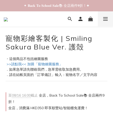
✦ 𝐁𝐚𝐜𝐤 𝐓𝐨 𝐒𝐜𝐡𝐨𝐨𝐥 𝐒𝐚𝐥𝐞📚 全店兩件𝟗折！✦
✦ 𝐁𝐚𝐜𝐤 𝐓𝐨 𝐒𝐜𝐡𝐨𝐨𝐥 𝐒𝐚𝐥𝐞📚 全店兩件𝟗折！✦
✦ 全店購物滿 𝐇𝐊𝐃𝟑𝟓𝟎 即享順豐站/智能櫃免運費！✦
✦ 𝐁𝐚𝐜𝐤 𝐓𝐨 𝐒𝐜𝐡𝐨𝐨𝐥 𝐒𝐚𝐥𝐞📚 全店兩件𝟗折！✦
寵物彩繪客製化 | Smiling
Sakura Blue Ver. 護殻
・這個商品不包括繪圖服務
 >>請點我<< 加購「寵物繪圖服務」
．如果急單請先聯絡我們，急單需收取加急費用。
．請在結帳頁面的「訂單備註」輸入：寵物名字／文字內容
至
08/16 16:00
截止
全店，Back To School Sale📚 全店兩件9
折！
全店，消費滿 HKD350 即享順豐站/智能櫃免運費！