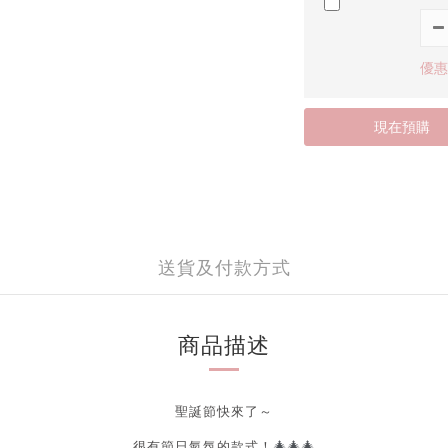
優惠價
現在預購
送貨及付款方式
商品描述
聖誕節快來了～
🎄
🎄
🎄
很有節日氣氛的款式！