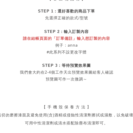
STEP 1：
選好喜歡的商品
下單
先選擇正確的款式/型號
STEP 2：
輸入訂製內容
請在結帳頁面的「訂單備註」輸入想訂製的內容
例子：anna
#此系列不設更改字體
STEP 3：等待預覽效果圖
我們會大約在2-4個工作天出
預覽
效果圖給客人確認
預覽圖可作一次微調～
【 手 機 殼 保 養 方 法 】
品切勿磨擦漆面及
避免
使用(含)酒精或侵蝕性清潔劑擦拭或濕敷，以免破
可用中性清潔劑或清水搭配除塵布清潔即可。