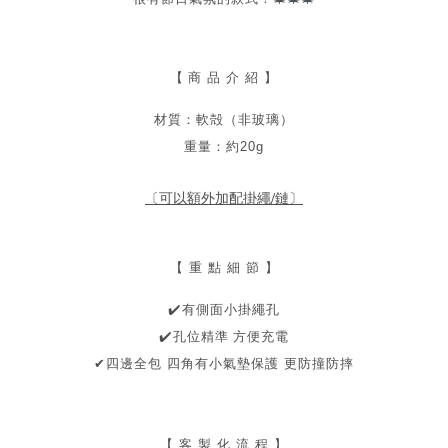
【
商 品 介 紹 】
材質：軟殻（非玻璃）
重量：約20g
〔可以額外加配掛繩/鏈〕
【 重 點 細 節 】
✔
️有側面小掛繩孔
️
孔位精準 方便充電
✔
✔
四邊全包 四角有小氣墊保護 更防撞防摔
【 客 製 化 流 程 】