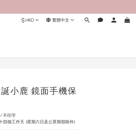
$
HKD
繁體中文
立即購買
 聖誕小鹿 鏡面手機保
／不印字
四個工作天 (星期六日及公眾期假除外)